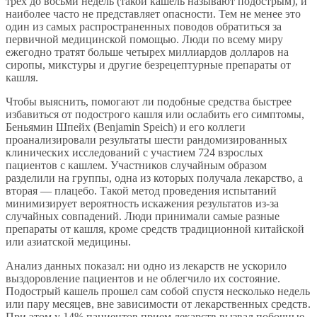
трех до восьми недель (такой кашель называют подострым), и
наиболее часто не представляет опасности. Тем не менее это
один из самых распространенных поводов обратиться за
первичной медицинской помощью. Люди по всему миру
ежегодно тратят больше четырех миллиардов долларов на
сиропы, микстуры и другие безрецептурные препараты от
кашля.
Чтобы выяснить, помогают ли подобные средства быстрее
избавиться от подострого кашля или ослабить его симптомы,
Беньямин Шпейх (Benjamin Speich) и его коллеги
проанализировали результаты шести рандомизированных
клинических исследований с участием 724 взрослых
пациентов с кашлем. Участников случайным образом
разделили на группы, одна из которых получала лекарство, а
вторая — плацебо. Такой метод проведения испытаний
минимизирует вероятность искажения результатов из-за
случайных совпадений. Люди принимали самые разные
препараты от кашля, кроме средств традиционной китайской
или азиатской медицины.
Анализ данных показал: ни одно из лекарств не ускорило
выздоровление пациентов и не облегчило их состояние.
Подострый кашель прошел сам собой спустя несколько недель
или пару месяцев, вне зависимости от лекарственных средств.
При этом у 14% пациентов прием лекарств вызвал побочные