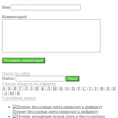
Имя
Комментарий
Поиск по сайту
Найти:
Список лекарств по алфавиту
А
|
Б
|
В
|
Г
|
Д
|
З
|
И
|
К
|
Л
|
М
|
Н
|
О
|
П
|
Р
|
С
|
Т
|
У
|
Ф
|
Х
|
Ц
|
Э
|
Ю
|
Я
Случайные записи
Почему бессолевая диета приводит к инфаркту