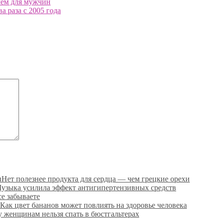
чем для мужчин
а раза с 2005 года
Нет полезнее продукта для сердца — чем грецкие орехи
узыка усилила эффект антигипертензивных средств
се забываете
Как цвет бананов может повлиять на здоровье человека
 женщинам нельзя спать в бюстгальтерах