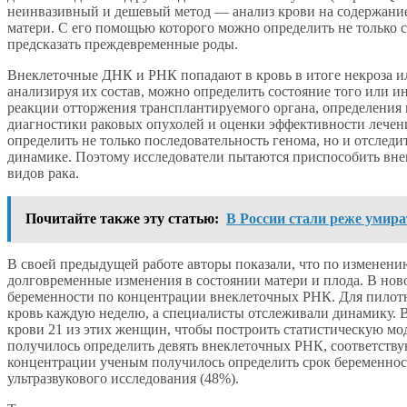
неинвазивный и дешевый метод — анализ крови на содержани
матери. С его помощью которого можно определить не только с
предсказать преждевременные роды.
Внеклеточные ДНК и РНК попадают в кровь в итоге некроза и
анализируя их состав, можно определить состояние того или и
реакции отторжения трансплантируемого органа, определения п
диагностики раковых опухолей и оценки эффективности лечени
определить не только последовательность генома, но и отследи
динамике. Поэтому исследователи пытаются приспособить вне
видов рака.
Почитайте также эту статью:
В России стали реже умират
В своей предыдущей работе авторы показали, что по изменен
долговременные изменения в состоянии матери и плода. В нов
беременности по концентрации внеклеточных РНК. Для пилотно
кровь каждую неделю, а специалисты отслеживали динамику. 
крови 21 из этих женщин, чтобы построить статистическую мод
получилось определить девять внеклеточных РНК, соответст
концентрации ученым получилось определить срок беременност
ультразвукового исследования (48%).