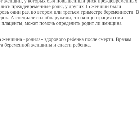
орт женщин, у которых был повышенный риск преждевременных
учались преждевременные роды, у других 15 женщин были
овь один раз, во втором или третьем триместре беременности. 
 срок. А специалисты обнаружили, что концентрация семи
 плаценты, может помочь определить родит ли женщина
а женщина «родила» здорового ребенка после смерти. Врачам
га беременной женщины и спасти ребенка.