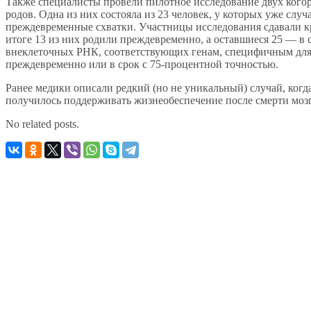
Также специалисты провели пилотное исследование двух ког
родов. Одна из них состояла из 23 человек, у которых уже сл
преждевременные схватки. Участницы исследования сдавали кр
итоге 13 из них родили преждевременно, а оставшиеся 25 — в
внеклеточных РНК, соответствующих генам, специфичным для
преждевременно или в срок с 75-процентной точностью.
Ранее медики описали редкий (но не уникальный) случай, когд
получилось поддерживать жизнеобеспечение после смерти моз
No related posts.