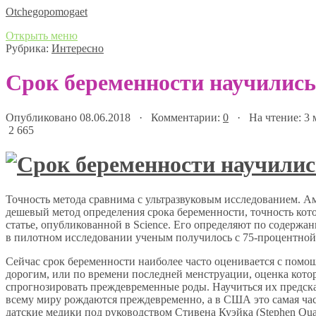
Оtchegopomogaet
Открыть меню
Рубрика:
Интересно
Срок беременности научились
Опубликовано 08.06.2018 · Комментарии:
0
· На чтение: 3
2 665
Точность метода сравнима с ультразвуковым исследованием. А
дешевый метод определения срока беременности, точность кото
статье, опубликованной в Science. Его определяют по содерж
в пилотном исследовании ученым получилось с 75-процентной
Сейчас срок беременности наиболее часто оценивается с помощ
дорогим, или по времени последней менструации, оценка кото
спрогнозировать преждевременные роды. Научиться их предска
всему миру рождаются преждевременно, а в США это самая ча
датские медики под руководством Стивена Куэйка (Stephen Qu