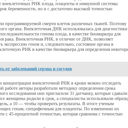
е внеклеточных РНК плода, плаценты и иммунной системы
рок беременности, но и с достаточно высокой точностью
ли программируемой смерти клеток различных тканей. Поэтому
ного органа. Внеклеточная ДНК использовалась для диагностики
оследовательности генома плода, в качестве биомаркера для
я рака. Внеклеточная РНК, в отличие от ДНК, позволяет
ть экспрессию генов и, следовательно, состояние органа в
клеточную РНК в качестве биомаркера для определения некотор
ь от заболеваний сердца и сосудов
ию концентрации внеклеточной РНК в крови можно отследить
ой работе авторы разработали методику определения срока
го исследования они пригласили 31 датчанку, которые сдавали
Все женщины родили в срок, а специалисты использовали образ
ель, а 10 — чтобы проверить результаты. В итоге ученым
вующих генам, специфичным для плаценты. По изменению их
и с 45-процентной точностью, которая сравнима с точностью