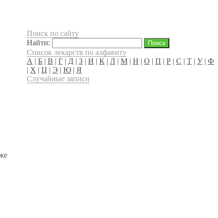
Поиск по сайту
Найти:
Список лекарств по алфавиту
А
|
Б
|
В
|
Г
|
Д
|
З
|
И
|
К
|
Л
|
М
|
Н
|
О
|
П
|
Р
|
С
|
Т
|
У
|
Ф
|
Х
|
Ц
|
Э
|
Ю
|
Я
Случайные записи
же