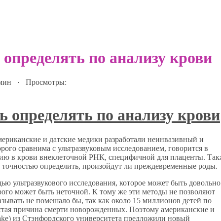
 определять по анализу крови
 мин · Просмотры:
мериканские и датские медики разработали неинвазивный и
рого сравнима с ультразвуковым исследованием, говорится в
анию в крови внеклеточной РНК, специфичной для плаценты. Так
 точностью определить, произойдут ли преждевременные роды.
ью ультразвукового исследования, которое может быть довольно
рого может быть неточной. К тому же эти методы не позволяют
зывать не помешало бы, так как около 15 миллионов детей по
стая причина смерти новорожденных. Поэтому американские и
ake) из Стэнфордского университета предложили новый