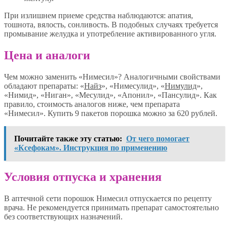
При излишнем приеме средства наблюдаются: апатия,
тошнота, вялость, сонливость. В подобных случаях требуется
промывание желудка и употребление активированного угля.
Цена и аналоги
Чем можно заменить «Нимесил»? Аналогичными свойствами
обладают препараты: «
Найз
», «Нимесулид», «
Нимулид
»,
«Нимид», «Ниган», «Месулид», «Апонил», «Пансулид». Как
правило, стоимость аналогов ниже, чем препарата
«Нимесил». Купить 9 пакетов порошка можно за 620 рублей.
Почитайте также эту статью:
От чего помогает
«Ксефокам». Инструкция по применению
Условия отпуска и хранения
В аптечной сети порошок Нимесил отпускается по рецепту
врача. Не рекомендуется принимать препарат самостоятельно
без соответствующих назначений.