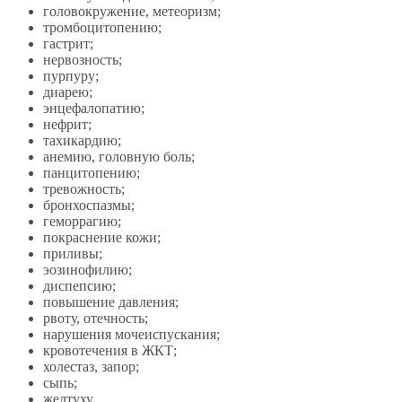
головокружение, метеоризм;
тромбоцитопению;
гастрит;
нервозность;
пурпуру;
диарею;
энцефалопатию;
нефрит;
тахикардию;
анемию, головную боль;
панцитопению;
тревожность;
бронхоспазмы;
геморрагию;
покраснение кожи;
приливы;
эозинофилию;
диспепсию;
повышение давления;
рвоту, отечность;
нарушения мочеиспускания;
кровотечения в ЖКТ;
холестаз, запор;
сыпь;
желтуху.