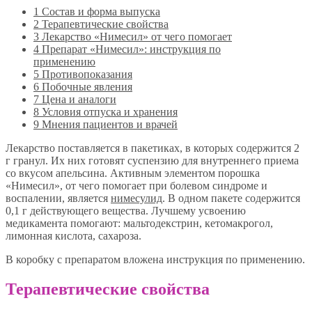
1
Состав и форма выпуска
2
Терапевтические свойства
3
Лекарство «Нимесил» от чего помогает
4
Препарат «Нимесил»: инструкция по
применению
5
Противопоказания
6
Побочные явления
7
Цена и аналоги
8
Условия отпуска и хранения
9
Мнения пациентов и врачей
Лекарство поставляется в пакетиках, в которых содержится 2
г гранул. Их них готовят суспензию для внутреннего приема
со вкусом апельсина. Активным элементом порошка
«Нимесил», от чего помогает при болевом синдроме и
воспалении, является
нимесулид
. В одном пакете содержится
0,1 г действующего вещества. Лучшему усвоению
медикамента помогают: мальтодекстрин, кетомакрогол,
лимонная кислота, сахароза.
В коробку с препаратом вложена инструкция по применению.
Терапевтические свойства