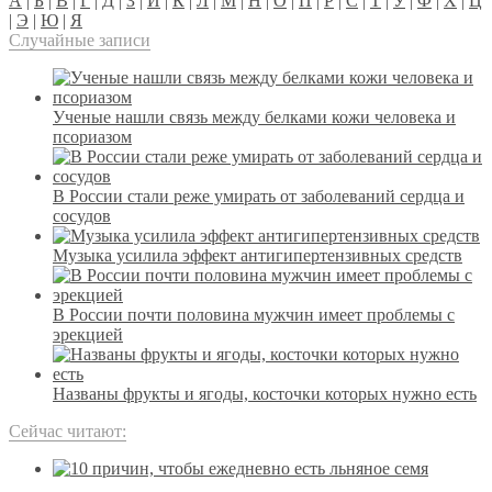
А
|
Б
|
В
|
Г
|
Д
|
З
|
И
|
К
|
Л
|
М
|
Н
|
О
|
П
|
Р
|
С
|
Т
|
У
|
Ф
|
Х
|
Ц
|
Э
|
Ю
|
Я
Случайные записи
Ученые нашли связь между белками кожи человека и
псориазом
В России стали реже умирать от заболеваний сердца и
сосудов
Музыка усилила эффект антигипертензивных средств
В России почти половина мужчин имеет проблемы с
эрекцией
Названы фрукты и ягоды, косточки которых нужно есть
Сейчас читают: