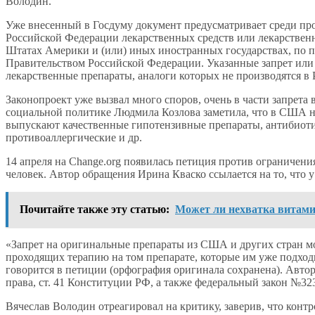
Володин.
Уже внесенный в Госдуму документ предусматривает среди про
Российской Федерации лекарственных средств или лекарствен
Штатах Америки и (или) иных иностранных государствах, по п
Правительством Российской Федерации. Указанные запрет или 
лекарственные препараты, аналоги которых не производятся в
Законопроект уже вызвал много споров, очень в части запрета 
социальной политике Людмила Козлова заметила, что в США н
выпускают качественные гипотензивные препараты, антибиотик
противоаллергические и др.
14 апреля на Change.org появилась петиция против ограничения
человек. Автор обращения Ирина Кваско ссылается на то, что у
Почитайте также эту статью:
Может ли нехватка витами
«Запрет на оригинальные препараты из США и других стран м
проходящих терапию на том препарате, которые им уже подходи
говорится в петиции (орфография оригинала сохранена). Авто
права, ст. 41 Конституции РФ, а также федеральный закон №3
Вячеслав Володин отреагировал на критику, заверив, что кон