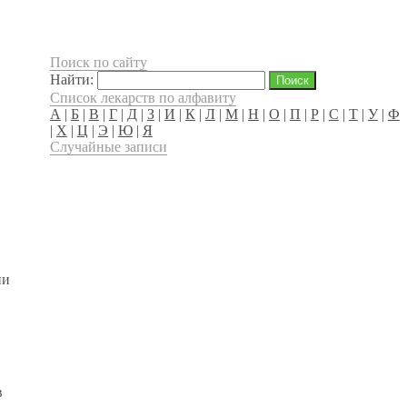
Поиск по сайту
Найти:
Список лекарств по алфавиту
А
|
Б
|
В
|
Г
|
Д
|
З
|
И
|
К
|
Л
|
М
|
Н
|
О
|
П
|
Р
|
С
|
Т
|
У
|
Ф
|
Х
|
Ц
|
Э
|
Ю
|
Я
Случайные записи
ии
в