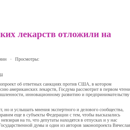
ких лекарств отложили на
 мин · Просмотры:
нопроект об ответных санкциях против США, в котором
оссию американских лекарств, Госдума рассмотрит в первом чтен
омышленности, инновационному развитию и предпринимательству
кт, но и услышать мнения экспертного и делового сообщества,
правим еще в субъекты Федерации с тем, чтобы высказались
невзирая на то, что депутаты находятся в отпусках и у нас
Государственной думы и один из авторов законопроекта Вячесла