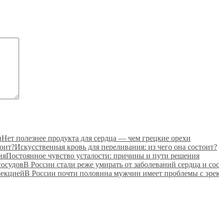
Нет полезнее продукта для сердца — чем грецкие орехи
Искусственная кровь для переливания: из чего она состоит?
Постоянное чувство усталости: причины и пути решения
В России стали реже умирать от заболеваний сердца и со
В России почти половина мужчин имеет проблемы с эре