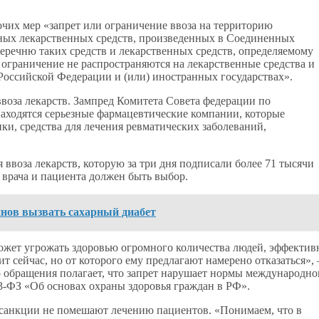
чих мер «запрет или ограничение ввоза на территорию
ных лекарственных средств, произведенных в Соединенных
еречню таких средств и лекарственных средств, определяемому
ограничение не распространяются на лекарственные средства и
 Российской Федерации и (или) иностранных государствах».
ввоза лекарств. Зампред Комитета Совета федерации по
аходятся серьезные фармацевтические компании, которые
и, средства для лечения ревматических заболеваний,
 ввоза лекарств, которую за три дня подписали более 71 тысячи
 врача и пациента должен быть выбор.
нов вызвать сахарный диабет
ожет угрожать здоровью огромного количества людей, эффектив
т сейчас, но от которого ему предлагают намерено отказаться»,
р обращения полагает, что запрет нарушает нормы международно
23-ФЗ «Об основах охраны здоровья граждан в РФ».
трсанкции не помешают лечению пациентов. «Понимаем, что в