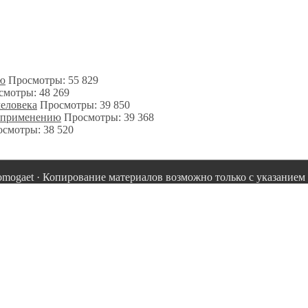
ию
Просмотры: 55 829
смотры: 48 269
человека
Просмотры: 39 850
о применению
Просмотры: 39 368
смотры: 38 520
omogaet · Копирование материалов возможно только с указанием