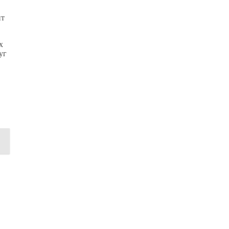
ит
х
уг