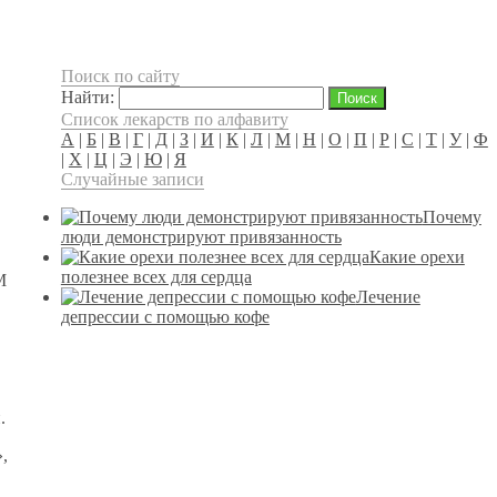
Поиск по сайту
Найти:
Список лекарств по алфавиту
А
|
Б
|
В
|
Г
|
Д
|
З
|
И
|
К
|
Л
|
М
|
Н
|
О
|
П
|
Р
|
С
|
Т
|
У
|
Ф
|
Х
|
Ц
|
Э
|
Ю
|
Я
Случайные записи
Почему
люди демонстрируют привязанность
Какие орехи
полезнее всех для сердца
M
Лечение
депрессии с помощью кофе
.
,