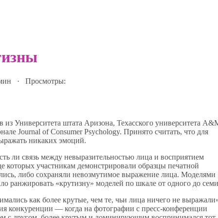
тизны
 мин · Просмотры:
ов из Университета штата Аризона, Техасского университета A&
ле Journal of Consumer Psychology. Принято считать, что для
выражать никаких эмоций.
 есть ли связь между невыразительностью лица и восприятием
оде которых участникам демонстрировали образцы печатной
лись, либо сохраняли невозмутимое выражение лица. Моделями
ло ранжировать «крутизну» моделей по шкале от одного до семи
мались как более крутые, чем те, чьи лица ничего не выражали»
ия конкуренции — когда на фотографии с пресс-конференции
ом с другом, более крутым и доминирующим воспринимался тот,