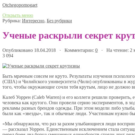
Оtchegopomogaet
Открыть меню
Рубрика:
Интересно
,
Без рубрики
Ученые раскрыли секрет кру
Опубликовано 18.04.2018 · Комментарии:
0
· На чтение: 2
3 094
Быть мрачным совсем не круто. Результаты изучения психолог
(США) и Чилийского университета (Чили) опубликованы в журна
того, чтобы окружающие сочли тебя крутым, лицо не должно 
Калеб Уоррен (Caleb Warren) и его коллеги решили проверить,
человека как крутого. Они провели серию экспериментов, в х
рекламы разных брендов одежды. При этом модели либо улыба
были как «звезды», так и обычные люди. Участникам нужно бы
«Мы обнаружили, что раз за разом улыбающиеся люди восприни
— рассказал Уоррен. Единственным исключением стала ситуац
перед боем два борца смешанных единоборств стояли друг ряд