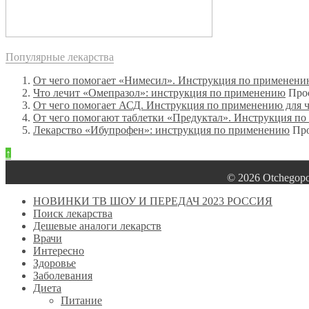
Популярные лекарства
От чего помогает «Нимесил». Инструкция по применен
Что лечит «Омепразол»: инструкция по применению
Про
От чего помогает АСД. Инструкция по применению для 
От чего помогают таблетки «Предуктал». Инструкция п
Лекарство «Ибупрофен»: инструкция по применению
Про
↑
© 2026 Оtchegop
НОВИНКИ ТВ ШОУ И ПЕРЕДАЧ 2023 РОССИЯ
Поиск лекарства
Дешевые аналоги лекарств
Врачи
Интересно
Здоровье
Заболевания
Диета
Питание