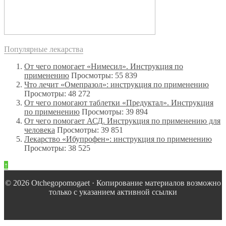
Популярные лекарства
От чего помогает «Нимесил». Инструкция по
применению
Просмотры: 55 839
Что лечит «Омепразол»: инструкция по применению
Просмотры: 48 272
От чего помогают таблетки «Предуктал». Инструкция
по применению
Просмотры: 39 894
От чего помогает АСД. Инструкция по применению для
человека
Просмотры: 39 851
Лекарство «Ибупрофен»: инструкция по применению
Просмотры: 38 525
↑
© 2026 Оtchegopomogaet · Копирование материалов возможно
только с указанием активной ссылки