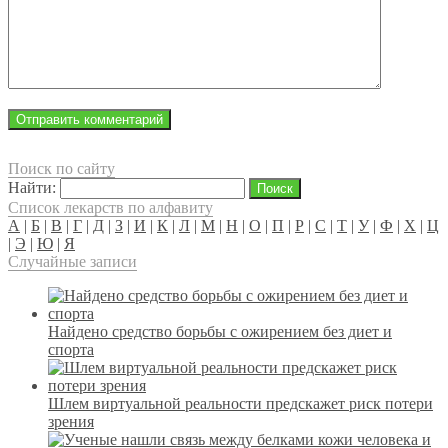
Поиск по сайту
Найти:
Список лекарств по алфавиту
А
|
Б
|
В
|
Г
|
Д
|
З
|
И
|
К
|
Л
|
М
|
Н
|
О
|
П
|
Р
|
С
|
Т
|
У
|
Ф
|
Х
|
Ц
|
Э
|
Ю
|
Я
Случайные записи
Найдено средство борьбы с ожирением без диет и
спорта
Шлем виртуальной реальности предскажет риск потери
зрения