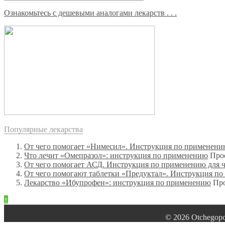
Ознакомьтесь с дешевыми аналогами лекарств . . .
Популярные лекарства
От чего помогает «Нимесил». Инструкция по применен
Что лечит «Омепразол»: инструкция по применению
Про
От чего помогает АСД. Инструкция по применению для 
От чего помогают таблетки «Предуктал». Инструкция п
Лекарство «Ибупрофен»: инструкция по применению
Про
↑
© 2026 Оtchegop