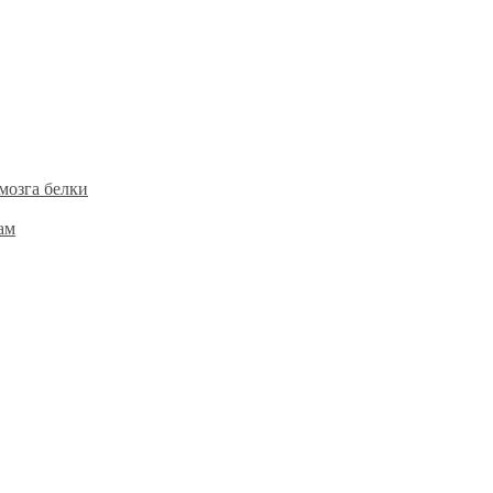
мозга белки
ам