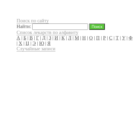
Поиск по сайту
Найти:
Список лекарств по алфавиту
А
|
Б
|
В
|
Г
|
Д
|
З
|
И
|
К
|
Л
|
М
|
Н
|
О
|
П
|
Р
|
С
|
Т
|
У
|
Ф
|
Х
|
Ц
|
Э
|
Ю
|
Я
Случайные записи