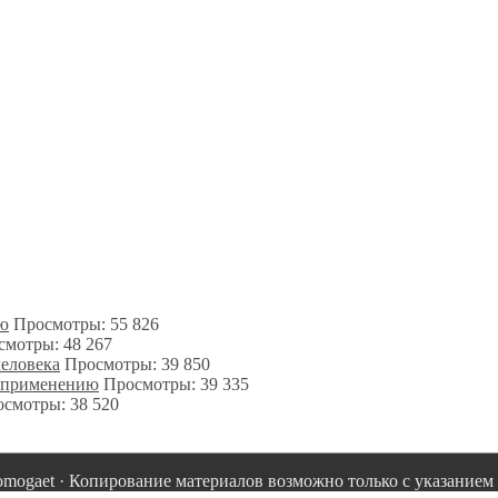
ию
Просмотры: 55 826
смотры: 48 267
человека
Просмотры: 39 850
о применению
Просмотры: 39 335
смотры: 38 520
omogaet · Копирование материалов возможно только с указанием