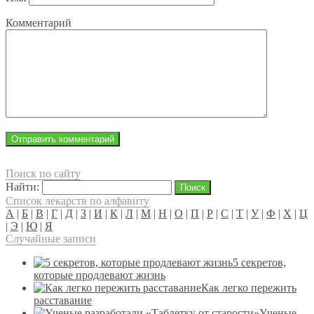
Комментарий
Поиск по сайту
Найти:
Список лекарств по алфавиту
А
|
Б
|
В
|
Г
|
Д
|
З
|
И
|
К
|
Л
|
М
|
Н
|
О
|
П
|
Р
|
С
|
Т
|
У
|
Ф
|
Х
|
Ц
|
Э
|
Ю
|
Я
Случайные записи
5 секретов,
которые продлевают жизнь
Как легко пережить
расставание
Ученые