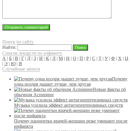
Поиск по сайту
Найти:
Список лекарств по алфавиту
А
|
Б
|
В
|
Г
|
Д
|
З
|
И
|
К
|
Л
|
М
|
Н
|
О
|
П
|
Р
|
С
|
Т
|
У
|
Ф
|
Х
|
Ц
|
Э
|
Ю
|
Я
Случайные записи
Почему
одна ноздря дышит лучше, чем другая
Новые факты об
обычном Аспирине
Музыка усилила эффект антигипертензивных средств
Почему пациентки врачей-женщин реже умирают после
инфаркта