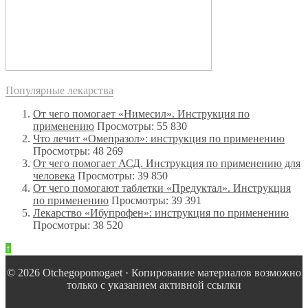
Популярные лекарства
От чего помогает «Нимесил». Инструкция по
применению
Просмотры: 55 830
Что лечит «Омепразол»: инструкция по применению
Просмотры: 48 269
От чего помогает АСД. Инструкция по применению для
человека
Просмотры: 39 850
От чего помогают таблетки «Предуктал». Инструкция
по применению
Просмотры: 39 391
Лекарство «Ибупрофен»: инструкция по применению
Просмотры: 38 520
↑
© 2026 Оtchegopomogaet · Копирование материалов возможно
только с указанием активной ссылки