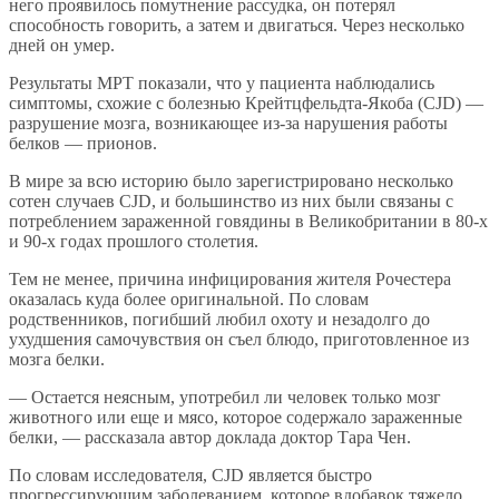
него проявилось помутнение рассудка, он потерял
способность говорить, а затем и двигаться. Через несколько
дней он умер.
Результаты МРТ показали, что у пациента наблюдались
симптомы, схожие с болезнью Крейтцфельдта-Якоба (CJD) —
разрушение мозга, возникающее из-за нарушения работы
белков — прионов.
В мире за всю историю было зарегистрировано несколько
сотен случаев CJD, и большинство из них были связаны с
потреблением зараженной говядины в Великобритании в 80-х
и 90-х годах прошлого столетия.
Тем не менее, причина инфицирования жителя Рочестера
оказалась куда более оригинальной. По словам
родственников, погибший любил охоту и незадолго до
ухудшения самочувствия он съел блюдо, приготовленное из
мозга белки.
— Остается неясным, употребил ли человек только мозг
животного или еще и мясо, которое содержало зараженные
белки, — рассказала автор доклада доктор Тара Чен.
По словам исследователя, CJD является быстро
прогрессирующим заболеванием, которое вдобавок тяжело