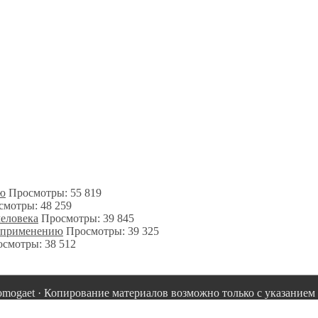
ию
Просмотры: 55 819
смотры: 48 259
человека
Просмотры: 39 845
о применению
Просмотры: 39 325
смотры: 38 512
omogaet · Копирование материалов возможно только с указанием