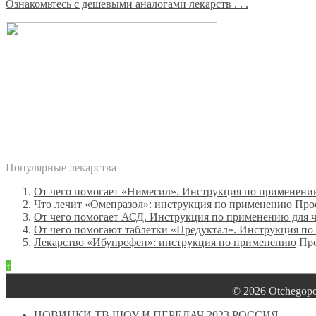
Ознакомьтесь с дешевыми аналогами лекарств . . .
Популярные лекарства
От чего помогает «Нимесил». Инструкция по применен
Что лечит «Омепразол»: инструкция по применению
Про
От чего помогает АСД. Инструкция по применению для 
От чего помогают таблетки «Предуктал». Инструкция п
Лекарство «Ибупрофен»: инструкция по применению
Про
↑
© 2026 Оtchegop
НОВИНКИ ТВ ШОУ И ПЕРЕДАЧ 2023 РОССИЯ