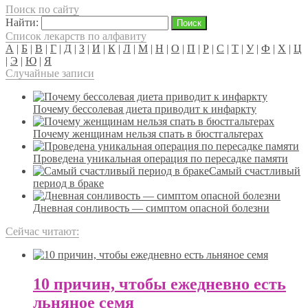
Поиск по сайту
Найти:
Список лекарств по алфавиту
А
|
Б
|
В
|
Г
|
Д
|
З
|
И
|
К
|
Л
|
М
|
Н
|
О
|
П
|
Р
|
С
|
Т
|
У
|
Ф
|
Х
|
Ц
|
Э
|
Ю
|
Я
Случайные записи
Почему бессолевая диета приводит к инфаркту
Почему женщинам нельзя спать в бюстгальтерах
Проведена уникальная операция по пересадке памяти
Самый счастливый
период в браке
Дневная сонливость — симптом опасной болезни
Сейчас читают:
10 причин, чтобы ежедневно есть
льняное семя