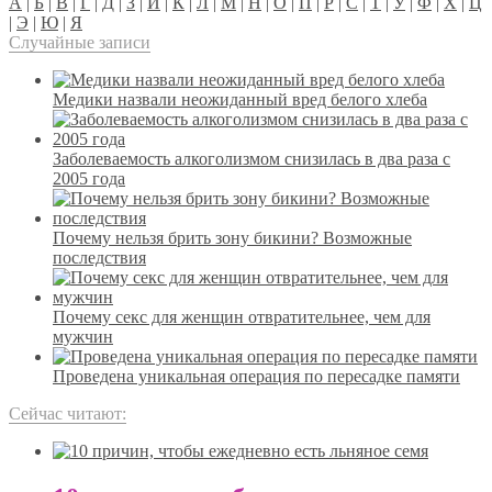
А
|
Б
|
В
|
Г
|
Д
|
З
|
И
|
К
|
Л
|
М
|
Н
|
О
|
П
|
Р
|
С
|
Т
|
У
|
Ф
|
Х
|
Ц
|
Э
|
Ю
|
Я
Случайные записи
Медики назвали неожиданный вред белого хлеба
Заболеваемость алкоголизмом снизилась в два раза с
2005 года
Почему нельзя брить зону бикини? Возможные
последствия
Почему секс для женщин отвратительнее, чем для
мужчин
Проведена уникальная операция по пересадке памяти
Сейчас читают: