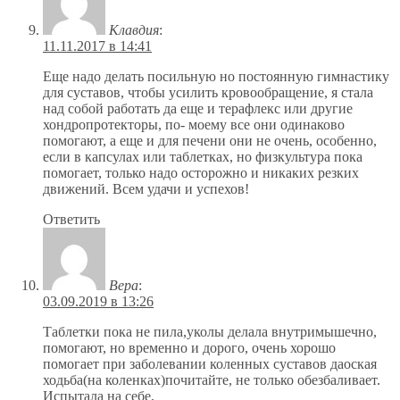
Клавдия
:
11.11.2017 в 14:41
Еще надо делать посильную но постоянную гимнастику
для суставов, чтобы усилить кровообращение, я стала
над собой работать да еще и терафлекс или другие
хондропротекторы, по- моему все они одинаково
помогают, а еще и для печени они не очень, особенно,
если в капсулах или таблетках, но физкультура пока
помогает, только надо осторожно и никаких резких
движений. Всем удачи и успехов!
Ответить
Вера
:
03.09.2019 в 13:26
Таблетки пока не пила,уколы делала внутримышечно,
помогают, но временно и дорого, очень хорошо
помогает при заболевании коленных суставов даоская
ходьба(на коленках)почитайте, не только обезбаливает.
Испытала на себе,