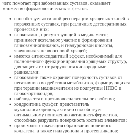
чего помогает при заболеваниях суставов, оказывает
множество фармакологических эффектов:
способствует активной регенерации хрящевых тканей в
пораженных суставах, при различных дегенеративных
процессах в них;
глюкозамин, присутствующий в медикаменте,
принимает деятельное участие в формировании
гликозаминогликанов, и гиалуроновой кислоты,
являющихся первоосновой хрящей;
имеется антиоксидантный эффект, необходимый для
полноценного функционирования хрящевых структур,
для защиты их от разрушения кислородными
радикалами;
глюкозамин также охраняет поверхность суставов от
негативного воздействия метаболитов, формирующихся
при терапии медикаментами из подгруппы НПВС и
глюкокортикоидов;
наблюдается и противовоспалительное свойство;
хондроитина сульфат, представитель
мукополисахаридов, активно способствует
оптимальному понижению активность ферментов,
способных разрушать поверхность костных элементов;
происходит стимуляция образования полезного
коллагена, а также гиалуронона и протеогликанов;