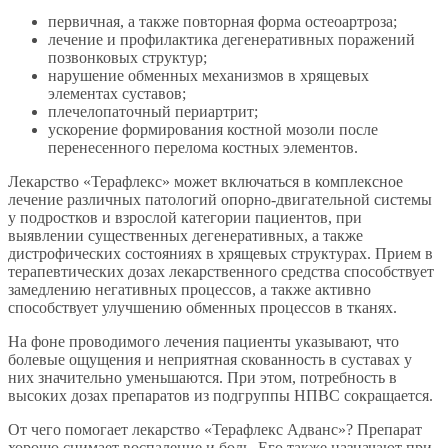
первичная, а также повторная форма остеоартроза;
лечение и профилактика дегенеративных поражений
позвонковых структур;
нарушение обменных механизмов в хрящевых
элементах суставов;
плечелопаточный периартрит;
ускорение формирования костной мозоли после
перенесенного перелома костных элементов.
Лекарство «Терафлекс» может включаться в комплексное
лечение различных патологий опорно-двигательной системы
у подростков и взрослой категории пациентов, при
выявлении существенных дегенеративных, а также
дистрофических состояниях в хрящевых структурах. Прием в
терапевтических дозах лекарственного средства способствует
замедлению негативных процессов, а также активно
способствует улучшению обменных процессов в тканях.
На фоне проводимого лечения пациенты указывают, что
болевые ощущения и неприятная скованность в суставах у
них значительно уменьшаются. При этом, потребность в
высоких дозах препаратов из подгруппы НПВС сокращается.
От чего помогает лекарство «Терафлекс Адванс»? Препарат
хорошо снимает воспаление и боль. Его также назначают при