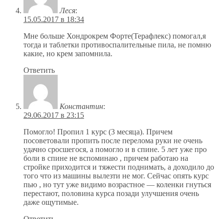
Леся
:
15.05.2017 в 18:34
Мне больше Хондрокрем Форте(Терафлекс) помогал,я
тогда и таблетки противоспалительные пила, не помню
какие, но крем запомнила.
Ответить
Константин
:
29.06.2017 в 23:15
Помогло! Пропил 1 курс (3 месяца). Причем
посоветовали пропить после перелома руки не очень
удачно сросшегося, а помогло и в спине. 5 лет уже про
боли в спине не вспоминаю , причем работаю на
стройке приходится и тяжести поднимать, а доходило до
того что из машины вылезти не мог. Сейчас опять курс
пью , но тут уже видимо возрастное — коленки гнуться
перестают, половина курса позади улучшения очень
даже ощутимые.
Ответить