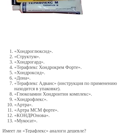
«Хондроглюксид».
«Структум».
«Хондрогард».
«Терафлекс Хондрокрем Форте».
«Хондроксид».
«Дона».
«Терафлекс Адванс» (инструкция по применению
находится в упаковке).
«Глюкозамин Хондроитин комплекс».
«Хондрофлекс».
«Артра».
«Артра МСМ форте».
«КОНДРОнова».
«Мукосат».
Имеет ли «Терафлекс» аналоги дешевле?