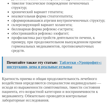
тяжелое токсическое повреждение печеночных
структур;
хронический вариант гепатита;
неалкогольная форма стеатогепатита;
сформировавшаяся атрезия внутрипеченочных структур;
склерозирующий вариант холангита;
биллиарная форма рефлюкс-гастрита;
обострившийся рефлюкс-эзофагит;
профилактика расстройств деятельности печени, к
примеру, при продолжительном вынужденном приеме
гормональных медикаментов, противозачаточных
средств.
Почитайте также эту статью:
Таблетки «Уропрофит»:
инструкция, цена и реальные отзывы
Кратность приема и общая продолжительность лечебного
воздействия определяются специалистом индивидуально —
исходя из выраженности симптоматики, тяжести состояния
пациента, его возрастной категории и восприимчивости к
медикаменту. Обязательно проводятся контрольные
лабораторные исследования.