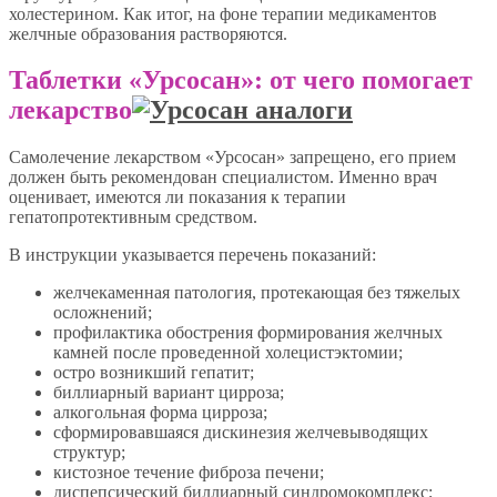
холестерином. Как итог, на фоне терапии медикаментов
желчные образования растворяются.
Таблетки «Урсосан»: от чего помогает
лекарство
Самолечение лекарством «Урсосан» запрещено, его прием
должен быть рекомендован специалистом. Именно врач
оценивает, имеются ли показания к терапии
гепатопротективным средством.
В инструкции указывается перечень показаний:
желчекаменная патология, протекающая без тяжелых
осложнений;
профилактика обострения формирования желчных
камней после проведенной холецистэктомии;
остро возникший гепатит;
биллиарный вариант цирроза;
алкогольная форма цирроза;
сформировавшаяся дискинезия желчевыводящих
структур;
кистозное течение фиброза печени;
диспепсический биллиарный синдромокомплекс;