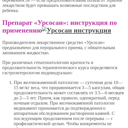
беременности — если предположительная польза от терапии
лекарством будет превышать возможные последствия для
ребенка.
Препарат «Урсосан»: инструкция по
применению
Производителем лекарственное средство «Урсосан»
предназначено для перорального приема, с обязательным
запиванием жидкостью.
При различных гепатопатологиях кратность и
продолжительность терапевтического курса определяются
гастроэнтерологом индивидуально:
При желчнокаменной патологии — суточная доза 10—
15 мг/кг веса, что приравнивается 3—5 капсулам, общая
продолжительность может составлять от 3.5—6 месяцев
до 2—3 лет. Прием, как правило, однократный, перед
ночным отдыхом. При желчнокаменной патологии
медикамент принимается до подтвержденного
аппаратным обследованием растворения камней. С
последующим продолжением после перерыва — с
профилактической целью. Чтобы конкременты не