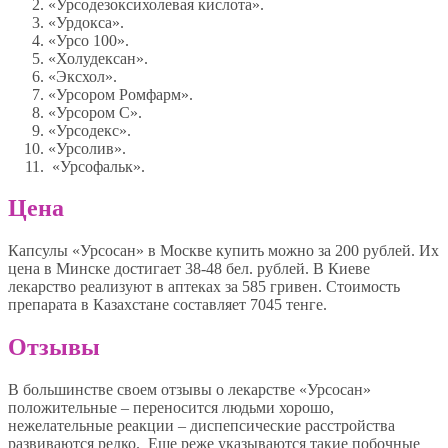
«Урсодезоксихолевая кислота».
«Урдокса».
«Урсо 100».
«Холудексан».
«Эксхол».
«Урсором Ромфарм».
«Урсором С».
«Урсодекс».
«Урсолив».
«Урсофальк».
Цена
Капсулы «Урсосан» в Москве купить можно за 200 рублей. Их
цена в Минске достигает 38-48 бел. рублей. В Киеве
лекарство реализуют в аптеках за 585 гривен. Стоимость
препарата в Казахстане составляет 7045 тенге.
Отзывы
В большинстве своем отзывы о лекарстве «Урсосан»
положительные – переносится людьми хорошо,
нежелательные реакции – диспепсические расстройства
развиваются редко. Еще реже указываются такие побочные