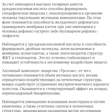
За счет имеющихся высоких полярных качеств
урзодексихолевая кислота способна формировать
специфические мицеллы с локализующимися в организме
человека токсичными желчными компонентами. На этом
фоне понижается способность желудочного рефлюктата
травмировать мембраны клеток при уже имеющемся у
человека рефлюкс-гастрите либо биллиарном рефлюкс-
эзофагите.
Наблюдается у урсодезоксихолиевой кислоты и способность
формировать двойные молекулы, затем включаемые в
мембраны холангоцитов, а также эпителиоцитов структур
ЖКТ и гепатоцитов. Это их отлично стабилизирует и
повышает устойчивость к негативному воздействию мицелл.
Активный компонент лекарства «Урсосан», от чего
оптимально понижается объем желчных кислот, весьма
отрицательно воздействующих на печеночные структуры,
мощно содействует устранению внутрипеченочного варианта
холестаза. Оказывается и стимулирующий эффект на холераз,
перенасыщенный бикарбонатами.
Наблюдается уменьшение всасывания холестерина в петлях
кишечника, а также угнетение синтеза в печеночных
структурах, минимизация насыщения желчи негативным