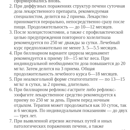
сформировались вновь.
При диффузных поражениях структур печени суточная
доза лекарственного препарата, рекомендуемая
специалистом, делится на 2 приема. Лекарство
принимается перорально, непосредственно сразу после
пищи. Продолжительность — до 10—12 месяцев.
После холецистоэктомии, а также с профилактической
целью предупреждения повторного холелитиаза
рекомендуется по 250 мг дважды за сутки. Лечебный
курс предположительно не менее 3. 5—5.5 месяцев.
При биллиарном варианте цирроза медикамент
рекомендуется к приему 10—15 мг/кг веса. При
индивидуальной необходимости доза повышается до 20
мг/кг. Затем делится на 3 приема. Общая
продолжительность лечебного курса 6—18 месяцев.
При неалкогольной форме стеатогепатите — по 13—15
мг/кг в сутки, за 2 приема, длительно.
При биллиарном рефлюкс-гастрите либо рефлюкс-
эзофагите лекарственное средство рекомендуется к
приему по 250 мг за день. Прием перед ночным
отдыхом. Терапия может продолжаться как 10 суток, так
и 6 месяцев. По индивидуальным показаниям — до двух
— трех лет.
При выявленной атрезии желчных путей и иных
патологических поражениях печени, а также