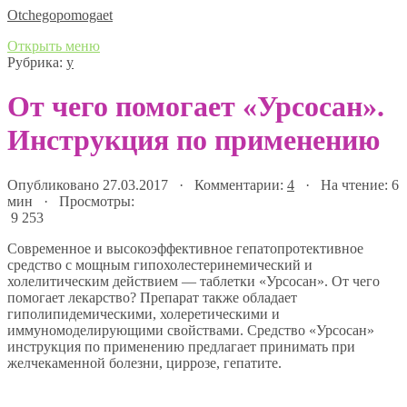
Оtchegopomogaet
Открыть меню
Рубрика:
у
От чего помогает «Урсосан».
Инструкция по применению
Опубликовано 27.03.2017 · Комментарии:
4
· На чтение: 6
мин · Просмотры:
9 253
Современное и высокоэффективное гепатопротективное
средство с мощным гипохолестеринемический и
холелитическим действием — таблетки «Урсосан». От чего
помогает лекарство? Препарат также обладает
гиполипидемическими, холеретическими и
иммуномоделирующими свойствами. Средство «Урсосан»
инструкция по применению предлагает принимать при
желчекаменной болезни, циррозе, гепатите.