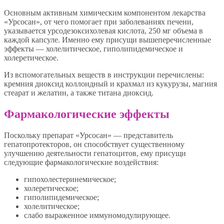
Основным активным химическим компонентом лекарства
«Урсосан», от чего помогает при заболеваниях печени,
указывается урсодезоксихолевая кислота, 250 мг объема в
каждой капсуле. Именно ему присущи вышеперечисленные
эффекты — холелитическое, гиполипидемическое и
холеретическое.
Из вспомогательных веществ в инструкции перечислены:
кремния диоксид коллоидный и крахмал из кукурузы, магния
стеарат и желатин, а также титана диоксид.
Фармакологические эффекты
Поскольку препарат «Урсосан» — представитель
гепатопротекторов, он способствует существенному
улучшению деятельности гепатоцитов, ему присущи
следующие фармакологические воздействия:
гипохолестеринемическое;
холеретическое;
гиполипидемическое;
холелитическое;
слабо выраженное иммуномодулирующее.