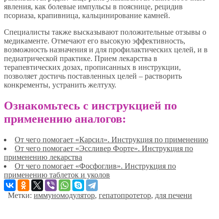
явления, как болевые импульсы в пояснице, рецидив
псориаза, крапивница, кальцинирование камней.
Специалисты также высказывают положительные отзывы о
медикаменте. Отмечают его высокую эффективность,
возможность назначения и для профилактических целей, и в
педиатрической практике. Прием лекарства в
терапевтических дозах, прописанных в инструкции,
позволяет достичь поставленных целей – растворить
конкременты, устранить желтуху.
Ознакомьтесь с инструкцией по
применению аналогов:
От чего помогает «Карсил». Инструкция по применению
От чего помогает «Эссливер Форте». Инструкция по
применению лекарства
От чего помогает «Фосфоглив». Инструкция по
применению таблеток и уколов
Метки:
иммуномодулятор
,
гепатопротетор
,
для печени