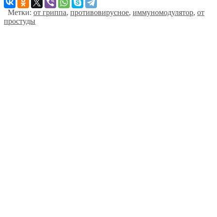
Метки:
от гриппа
,
противовирусное
,
иммуномодулятор
,
от
простуды