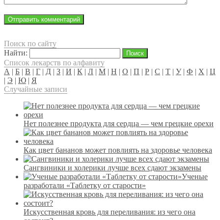
Поиск по сайту
Найти:
Список лекарств по алфавиту
А
|
Б
|
В
|
Г
|
Д
|
З
|
И
|
К
|
Л
|
М
|
Н
|
О
|
П
|
Р
|
С
|
Т
|
У
|
Ф
|
Х
|
Ц
|
Э
|
Ю
|
Я
Случайные записи
Нет полезнее продукта для сердца — чем грецкие орехи
Как цвет бананов может повлиять на здоровье человека
Сангвиники и холерики лучше всех сдают экзамены
Ученые
разработали «Таблетку от старости»
Искусственная кровь для переливания: из чего она