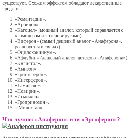
существует. Схожим эффектом обладают лекарственные
средства:
«Ремантадин».
«Арбидол».
«Кагоцел» (мощный аналог, который справляется с
хламидозом и энтеровирусами).
«Виферон» (самый дешевый аналог «Анаферона»,
реализуется в свечах).
«Оцилококцинум».
«Афлубин» (дешевый аналог детского «Анаферона»).
«Энгистол».
«Амизон».
«Гриппферон».
«Интерферон».
«Тамифлю».
«Новирин».
«Исмижен».
«Гропринозин».
«Милистан».
Что лучше: «Анаферон» или «Эргоферон»?