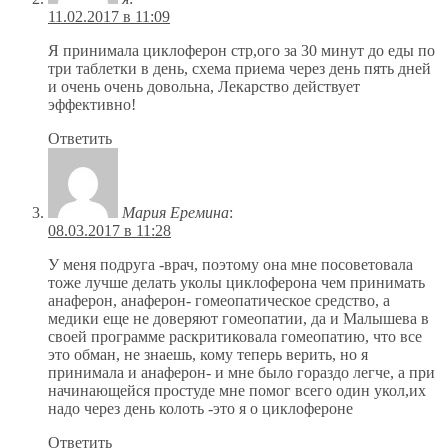
11.02.2017 в 11:09
Я принимала циклоферон стр,ого за 30 минут до еды по
три таблетки в день, схема приема через день пять дней
и очень очень довольна, Лекарство действует
эффективно!
Ответить
Мария Еремина
:
08.03.2017 в 11:28
У меня подруга -врач, поэтому она мне посоветовала
тоже лучше делать уколы циклоферона чем принимать
анаферон, анаферон- гомеопатическое средство, а
медики еще не доверяют гомеопатии, да и Малышева в
своей программе раскритиковала гомеопатию, что все
это обман, не знаешь, кому теперь верить, но я
принимала и анаферон- и мне было гораздо легче, а при
начинающейся простуде мне помог всего один укол,их
надо через день колоть -это я о циклофероне
Ответить