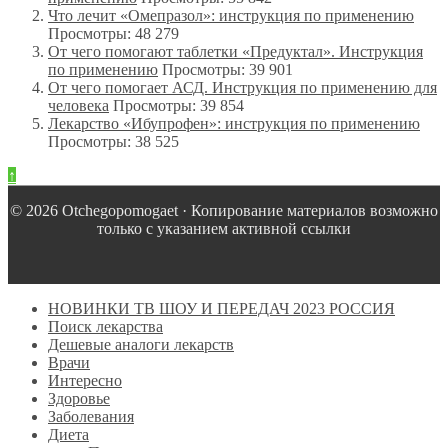
Что лечит «Омепразол»: инструкция по применению
Просмотры: 48 279
От чего помогают таблетки «Предуктал». Инструкция
по применению
Просмотры: 39 901
От чего помогает АСД. Инструкция по применению для
человека
Просмотры: 39 854
Лекарство «Ибупрофен»: инструкция по применению
Просмотры: 38 525
↑
© 2026 Оtchegopomogaet · Копирование материалов возможно
только с указанием активной ссылки
НОВИНКИ ТВ ШОУ И ПЕРЕДАЧ 2023 РОССИЯ
Поиск лекарства
Дешевые аналоги лекарств
Врачи
Интересно
Здоровье
Заболевания
Диета