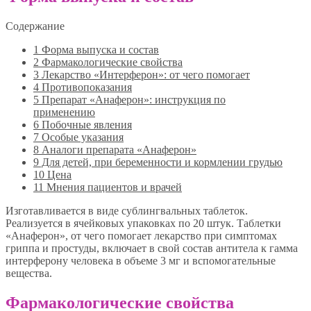
Содержание
1
Форма выпуска и состав
2
Фармакологические свойства
3
Лекарство «Интерферон»: от чего помогает
4
Противопоказания
5
Препарат «Анаферон»: инструкция по
применению
6
Побочные явления
7
Особые указания
8
Аналоги препарата «Анаферон»
9
Для детей, при беременности и кормлении грудью
10
Цена
11
Мнения пациентов и врачей
Изготавливается в виде сублингвальных таблеток.
Реализуется в ячейковых упаковках по 20 штук. Таблетки
«Анаферон», от чего помогает лекарство при симптомах
гриппа и простуды, включает в свой состав антитела к гамма
интерферону человека в объеме 3 мг и вспомогательные
вещества.
Фармакологические свойства