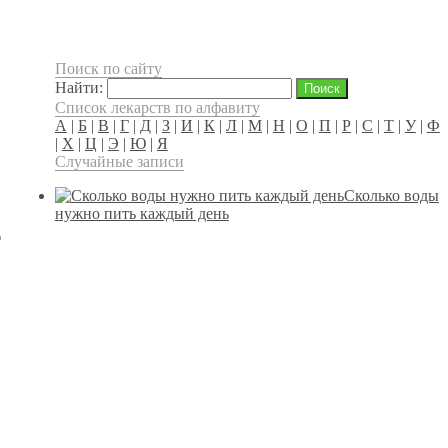
Поиск по сайту
Найти:
Список лекарств по алфавиту
А
|
Б
|
В
|
Г
|
Д
|
З
|
И
|
К
|
Л
|
М
|
Н
|
О
|
П
|
Р
|
С
|
Т
|
У
|
Ф
|
Х
|
Ц
|
Э
|
Ю
|
Я
Случайные записи
Сколько воды
нужно пить каждый день
ю