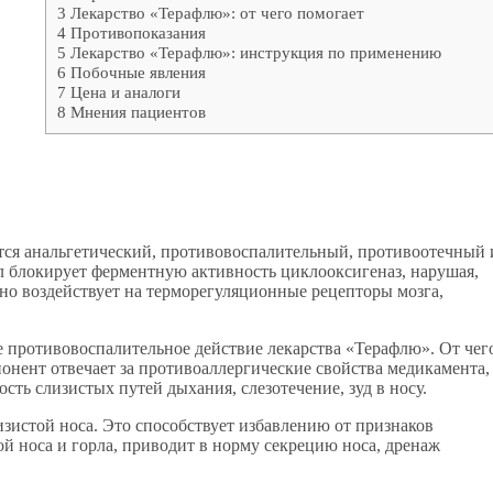
3
Лекарство «Терафлю»: от чего помогает
4
Противопоказания
5
Лекарство «Терафлю»: инструкция по применению
6
Побочные явления
7
Цена и аналоги
8
Мнения пациентов
тся анальгетический, противовоспалительный, противоотечный 
 блокирует ферментную активность циклооксигеназ, нарушая,
но воздействует на терморегуляционные рецепторы мозга,
 противовоспалительное действие лекарства «Терафлю». От чег
нент отвечает за противоаллергические свойства медикамента,
ость слизистых путей дыхания, слезотечение, зуд в носу.
истой носа. Это способствует избавлению от признаков
 носа и горла, приводит в норму секрецию носа, дренаж