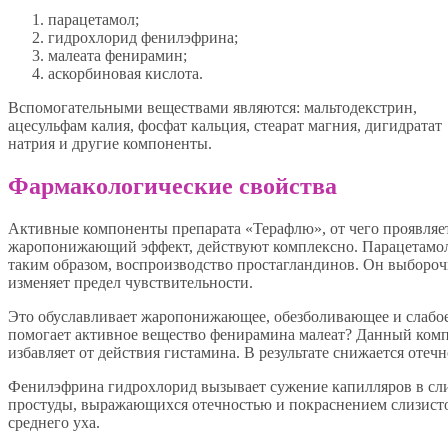
парацетамол;
гидрохлорид фенилэфрина;
малеата фенирамин;
аскорбиновая кислота.
Вспомогательными веществами являются: мальтодекстрин,
ацесульфам калия, фосфат кальция, стеарат магния, дигидратат
натрия и другие компоненты.
Фармакологические свойства
Активные компоненты препарата «Терафлю», от чего проявляе
жаропонижающий эффект, действуют комплексно. Парацетамол
таким образом, воспроизводство простагландинов. Он выбороч
изменяет предел чувствительности.
Это обуславливает жаропонижающее, обезболивающее и слабое
помогает активное вещество фенирамина малеат? Данный компо
избавляет от действия гистамина. В результате снижается отечн
Фенилэфрина гидрохлорид вызывает сужение капилляров в слиз
простуды, выражающихся отечностью и покраснением слизистой
среднего уха.