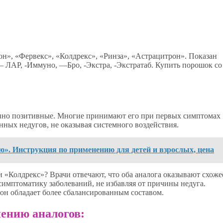
н», «Фервекс», «Колдрекс», «Ринза», «Астрацитрон». Показан
— ЛАР, -Иммуно, —Бро, -Экстра, -Экстратаб. Купить порошок со
нно позитивные. Многие принимают его при первых симптомах
нных недугов, не оказывая системного воздействия.
ю». Инструкция по применению для детей и взрослых, цена
 «Колдрекс»? Врачи отвечают, что оба аналога оказывают схоже
симптоматику заболеваний, не избавляя от причины недуга.
 он обладает более сбалансированным составом.
ению аналогов: