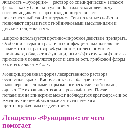
Жидкость «Фукорцин» – раствор со специфическим запахом
фенола, как у баночки гуаши. Благодаря комплексному
составу медикамент превосходно подсушивает
поверхностный слой эпидермиса. Эти полезные свойства
позволяют справиться с гнойничковыми высыпаниями и
детскими опрелостями.
Широко используется противомикробное действие препарата.
Особенно в терапии различных инфекционных патологий.
Помимо этого, раствор «Фукорцин», от чего помогает
гнойниках, обладает и фунгицидным эффектом – на фоне его
применения подавляется рост и активность грибковой флоры,
как и его
аналог «Йод»
.
Модифицированная форма лекарственного раствора –
бесцветная краска Кастеллани. Она обладает всеми
вышеперечисленными фармакологическими свойствами,
однако. Не окрашивает ткани в розовый цвет. После
попадания на эпидермис может наблюдаться кратковременное
жжение, вполне объяснимое антисептическим
противогрибковым воздействием.
Лекарство «Фукорцин»: от чего
помогает