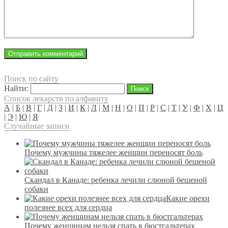
Поиск по сайту
Найти:
Список лекарств по алфавиту
А
|
Б
|
В
|
Г
|
Д
|
З
|
И
|
К
|
Л
|
М
|
Н
|
О
|
П
|
Р
|
С
|
Т
|
У
|
Ф
|
Х
|
Ц
|
Э
|
Ю
|
Я
Случайные записи
Почему мужчины тяжелее женщин переносят боль
Скандал в Канаде: ребенка лечили слюной бешеной
собаки
Какие орехи
полезнее всех для сердца
Почему женщинам нельзя спать в бюстгальтерах