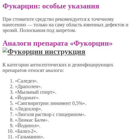
Фукарцин: особые указания
При стоматите средство рекомендуется к точечному
нанесению — только на саму область язвенных дефектов и
эрозий. Полоскания под запретом.
Аналоги препарата «Фукорцин»
К категории антисептических и дезинфицирующих
препаратов относят аналоги:
«Саледез».
«Драполен».
«Мыльный спирт».
«Йодонат».
«Сангвиритрин линимент 0,5%».
«Лидохлор».
«Люголя раствор с глицерином».
«Линкас Балм».
«Йодинол».
«Бализ-2».
«Гальманин».