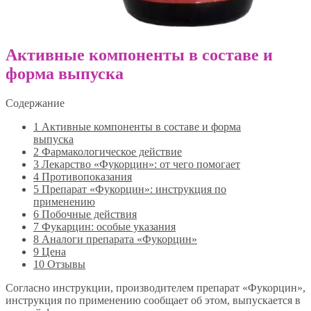
Активные компоненты в составе и
форма выпуска
Содержание
1
Активные компоненты в составе и форма
выпуска
2
Фармакологическое действие
3
Лекарство «Фукорцин»: от чего помогает
4
Противопоказания
5
Препарат «Фукорцин»: инструкция по
применению
6
Побочные действия
7
Фукарцин: особые указания
8
Аналоги препарата «Фукорцин»
9
Цена
10
Отзывы
Согласно инструкции, производителем препарат «Фукорцин»,
инструкция по применению сообщает об этом, выпускается в