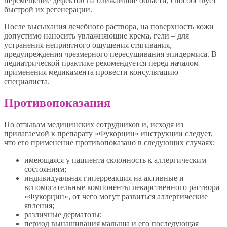
перемещение дефектов на ближайшие области, способствует
быстрой их регенерации.
После высыхания лечебного раствора, на поверхность кожи
допустимо наносить увлажняющие крема, гели – для
устранения неприятного ощущения стягивания,
предупреждения чрезмерного пересушивания эпидермиса. В
педиатрической практике рекомендуется перед началом
применения медикамента провести консультацию
специалиста.
Противопоказания
По отзывам медицинских сотрудников и, исходя из
прилагаемой к препарату «Фукорцин» инструкции следует,
что его применение противопоказано в следующих случаях:
имеющаяся у пациента склонность к аллергическим
состояниям;
индивидуальная гиперреакция на активные и
вспомогательные компоненты лекарственного раствора
«Фукорцин», от чего могут развиться аллергические
явления;
различные дерматозы;
период вынашивания малыша и его последующая