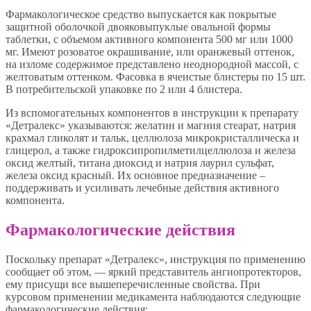
Фармакологическое средство выпускается как покрытые
защитной оболочкой двояковыпуклые овальной формы
таблетки, с объемом активного компонента 500 мг или 1000
мг. Имеют розоватое окрашивание, или оранжевый оттенок,
на изломе содержимое представлено неоднородной массой, с
желтоватым оттенком. Фасовка в ячеистые блистеры по 15 шт.
В потребительской упаковке по 2 или 4 блистера.
Из вспомогательных компонентов в инструкции к препарату
«Детралекс» указываются: желатин и магния стеарат, натрия
крахмал гликолят и тальк, целлюлоза микрокристаллическа и
глицерол, а также гидроксипропилметилцеллюлоза и железа
оксид желтый, титана диоксид и натрия лаурил сульфат,
железа оксид красный. Их основное предназначение –
поддерживать и усиливать лечебные действия активного
компонента.
Фармакологические действия
Поскольку препарат «Детралекс», инструкция по применению
сообщает об этом, — яркий представитель ангиопротекторов,
ему присущи все вышеперечисленные свойства. При
курсовом применении медикамента наблюдаются следующие
фармакологические действия: