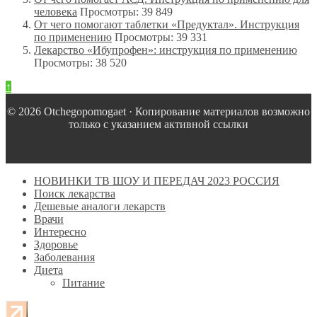
человека
Просмотры: 39 849
От чего помогают таблетки «Предуктал». Инструкция
по применению
Просмотры: 39 331
Лекарство «Ибупрофен»: инструкция по применению
Просмотры: 38 520
↑
© 2026 Оtchegopomogaet · Копирование материалов возможно
только с указанием активной ссылки
НОВИНКИ ТВ ШОУ И ПЕРЕДАЧ 2023 РОССИЯ
Поиск лекарства
Дешевые аналоги лекарств
Врачи
Интересно
Здоровье
Заболевания
Диета
Питание