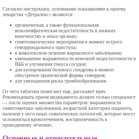
Согласно инструкции, основными показаниями к приему
лекарства «Детралекс» являются:
органическая, а также функциональная
венолимфатическая недостаточность в нижних
конечностях и иных органах;
симптоматические мероприятия в момент острого
геморроидального приступа;
в комплексном лечении варикозного заболевания;
уменьшение выраженности венозной недостаточности в
ВББ и улучшения тонуса сосудов;
для купирования болевого синдрома в момент
обострения хронической формы геморроя;
для уменьшения риска тромбообразования.
От чего таблетки помогают еще, расскажет врач.
Рекомендовать прием медикамента должен только специалист
— после оценки множества параметров: выраженности
симптоматики заболевания, возрастной категории пациента,
наличия у него иных соматических патологий, которые могут
осложниться кровотечением, восприимчивость к
проводимому лечению.
Основные и относительные