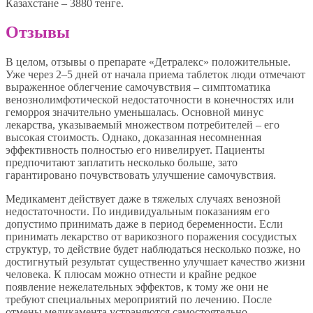
Казахстане – 3880 тенге.
Отзывы
В целом, отзывы о препарате «Детралекс» положительные.
Уже через 2–5 дней от начала приема таблеток люди отмечают
выраженное облегчение самочувствия – симптоматика
венознолимфотической недостаточности в конечностях или
геморроя значительно уменьшалась. Основной минус
лекарства, указываемый множеством потребителей – его
высокая стоимость. Однако, доказанная несомненная
эффективность полностью его нивелирует. Пациенты
предпочитают заплатить несколько больше, зато
гарантировано почувствовать улучшение самочувствия.
Медикамент действует даже в тяжелых случаях венозной
недостаточности. По индивидуальным показаниям его
допустимо принимать даже в период беременности. Если
принимать лекарство от варикозного поражения сосудистых
структур, то действие будет наблюдаться несколько позже, но
достигнутый результат существенно улучшает качество жизни
человека. К плюсам можно отнести и крайне редкое
появление нежелательных эффектов, к тому же они не
требуют специальных мероприятий по лечению. После
отмены медикамента устраняются самостоятельно.