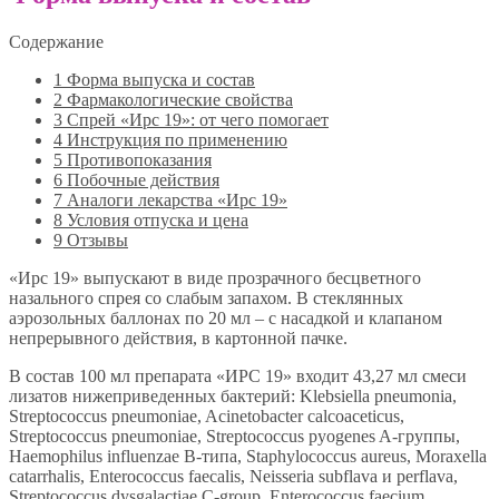
Содержание
1
Форма выпуска и состав
2
Фармакологические свойства
3
Спрей «Ирс 19»: от чего помогает
4
Инструкция по применению
5
Противопоказания
6
Побочные действия
7
Аналоги лекарства «Ирс 19»
8
Условия отпуска и цена
9
Отзывы
«Ирс 19» выпускают в виде прозрачного бесцветного
назального спрея со слабым запахом. В стеклянных
аэрозольных баллонах по 20 мл – с насадкой и клапаном
непрерывного действия, в картонной пачке.
В состав 100 мл препарата «ИРС 19» входит 43,27 мл смеси
лизатов нижеприведенных бактерий: Klebsiella pneumonia,
Streptococcus pneumoniae, Acinetobacter calcoaceticus,
Streptococcus pneumoniae, Streptococcus pyogenes A-группы,
Haemophilus influenzae B-типа, Staphylococcus aureus, Moraxella
catarrhalis, Enterococcus faecalis, Neisseria subflava и perflava,
Streptococcus dysgalactiae C-group, Enterococcus faecium,