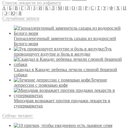
Список лекарств по алфавиту
А
|
Б
|
В
|
Г
|
Д
|
З
|
И
|
К
|
Л
|
М
|
Н
|
О
|
П
|
Р
|
С
|
Т
|
У
|
Ф
|
Х
|
Ц
|
Э
|
Ю
|
Я
Случайные записи
Гипоаллергенный заменитель сахара из водорослей
Белого моря
Лук
провоцирует вздутие и боль в желудке
Скандал в Канаде: ребенка лечили слюной бешеной
собаки
Лечение
депрессии с помощью кофе
Минздрав возражает против продажи лекарств в
супермаркетах
Сейчас читают: