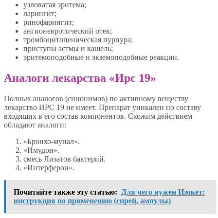
узловатая эритема;
ларингит;
ринофарингит;
ангионевротический отек;
тромбоцитопеническая пурпура;
приступы астмы и кашель;
эритемоподобные и экземоподобные реакции.
Аналоги лекарства «Ирс 19»
Полных аналогов (синонимов) по активному веществу
лекарство ИРС 19 не имеет. Препарат уникален по составу
входящих в его состав компонентов. Схожим действием
обладают аналоги:
«Бронхо-мунал».
«Имудон».
смесь Лизатов бактерий.
«Интерферон».
Почитайте также эту статью:
Для чего нужен Изокет:
инструкция по применению (спрей, ампулы)