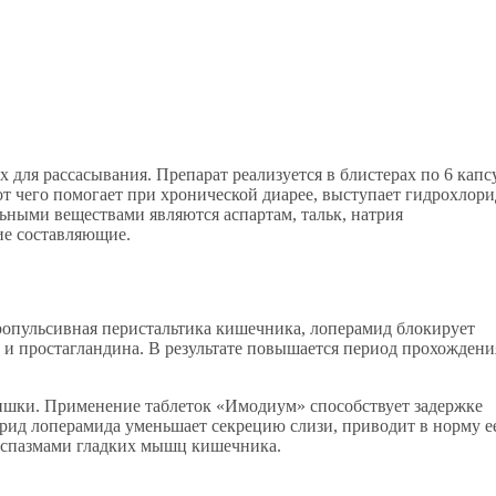
 для рассасывания. Препарат реализуется в блистерах по 6 капс
 чего помогает при хронической диарее, выступает гидрохлори
льными веществами являются аспартам, тальк, натрия
гие составляющие.
ропульсивная перистальтика кишечника, лоперамид блокирует
и простагландина. В результате повышается период прохождени
кишки. Применение таблеток «Имодиум» способствует задержке
рид лоперамида уменьшает секрецию слизи, приводит в норму е
 спазмами гладких мышц кишечника.