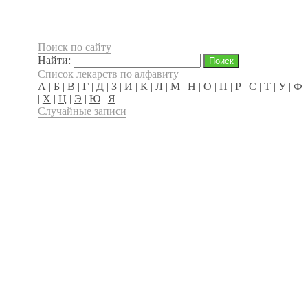
Поиск по сайту
Найти:
Список лекарств по алфавиту
А
|
Б
|
В
|
Г
|
Д
|
З
|
И
|
К
|
Л
|
М
|
Н
|
О
|
П
|
Р
|
С
|
Т
|
У
|
Ф
|
Х
|
Ц
|
Э
|
Ю
|
Я
Случайные записи