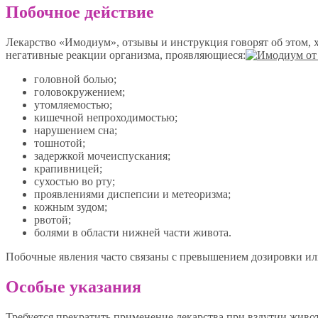
Побочное действие
Лекарство «Имодиум», отзывы и инструкция говорят об этом, 
негативные реакции организма, проявляющиеся:
головной болью;
головокружением;
утомляемостью;
кишечной непроходимостью;
нарушением сна;
тошнотой;
задержкой мочеиспускания;
крапивницей;
сухостью во рту;
проявлениями диспепсии и метеоризма;
кожным зудом;
рвотой;
болями в области нижней части живота.
Побочные явления часто связаны с превышением дозировки ил
Особые указания
Требуется прекратить применение лекарства при вздутии живо