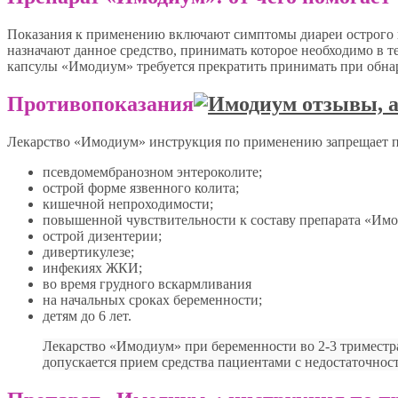
Показания к применению включают симптомы диареи острого и
назначают данное средство, принимать которое необходимо в т
капсулы «Имодиум» требуется прекратить принимать при обна
Противопоказания
Лекарство «Имодиум» инструкция по применению запрещает п
псевдомембранозном энтероколите;
острой форме язвенного колита;
кишечной непроходимости;
повышенной чувствительности к составу препарата «Имод
острой дизентерии;
дивертикулезе;
инфекиях ЖКИ;
во время грудного вскармливания
на начальных сроках беременности;
детям до 6 лет.
Лекарство «Имодиум» при беременности во 2-3 триместр
допускается прием средства пациентами с недостаточнос