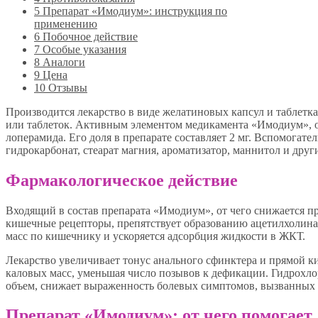
5
Препарат «Имодиум»: инструкция по
применению
6
Побочное действие
7
Особые указания
8
Аналоги
9
Цена
10
Отзывы
Производится лекарство в виде желатиновых капсул и таблетках
или таблеток. Активным элементом медикамента «Имодиум», от
лоперамида. Его доля в препарате составляет 2 мг. Вспомогате
гидрокарбонат, стеарат магния, ароматизатор, маннитол и дру
Фармакологическое действие
Входящий в состав препарата «Имодиум», от чего снижается п
кишечные рецепторы, препятствует образованию ацетилхолина 
масс по кишечнику и ускоряется адсорбция жидкости в ЖКТ.
Лекарство увеличивает тонус анального сфинктера и прямой 
каловых масс, уменьшая число позывов к дефикации. Гидрохло
объем, снижает выраженность болевых симптомов, вызванных
Препарат «Имодиум»: от чего помогает