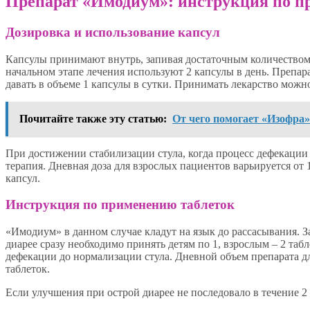
Препарат «Имодиум»: инструкция по 
Дозировка и использование капсул
Капсулы принимают внутрь, запивая достаточным количеством
начальном этапе лечения используют 2 капсулы в день. Преп
давать в объеме 1 капсулы в сутки. Принимать лекарство можно 
Почитайте также эту статью:
От чего помогает «Изофра»
При достижении стабилизации стула, когда процесс дефекации 
терапия. Дневная доза для взрослых пациентов варьируется от 1
капсул.
Инструкция по применению таблеток
«Имодиум» в данном случае кладут на язык до рассасывания. З
диарее сразу необходимо принять детям по 1, взрослым – 2 таб
дефекации до нормализации стула. Дневной объем препарата дл
таблеток.
Если улучшения при острой диарее не последовало в течение 2 