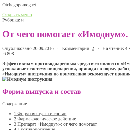
Оtchegopomogaet
Открыть меню
Рубрика:
и
От чего помогает «Имодиум»
Опубликовано 20.09.2016 · Комментарии:
2
· На чтение: 4
6 808
Эффективным противодиарейным средством является «Имод
успокаивает систему пищеварения, приводит в норму рабо
«Имодиум» инструкция по применению рекомендует приним
Форма выпуска и состав
Содержание
1
Форма выпуска и состав
2
Фармакологическое действие
3
Препарат «Имодиум»: от чего помогает
4
Противопоказания