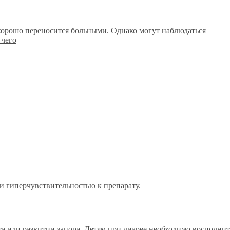
хорошо переносится больными. Однако могут наблюдаться
и гиперчувствительностью к препарату.
та или развитии запора. Детям при диарее необходимо восполнит