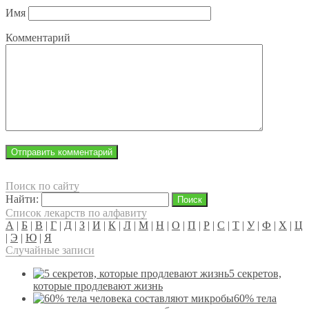
Имя
Комментарий
Поиск по сайту
Найти:
Список лекарств по алфавиту
А
|
Б
|
В
|
Г
|
Д
|
З
|
И
|
К
|
Л
|
М
|
Н
|
О
|
П
|
Р
|
С
|
Т
|
У
|
Ф
|
Х
|
Ц
|
Э
|
Ю
|
Я
Случайные записи
5 секретов,
которые продлевают жизнь
60% тела