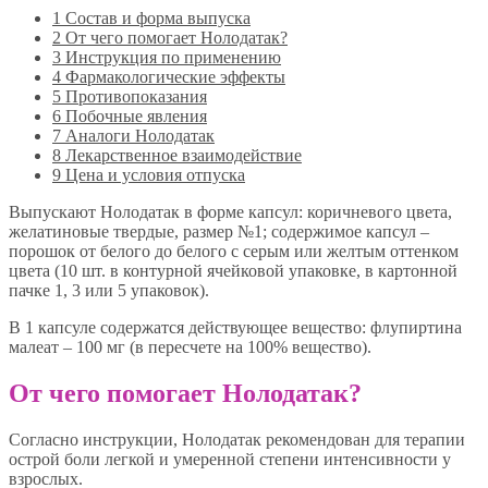
1
Состав и форма выпуска
2
От чего помогает Нолодатак?
3
Инструкция по применению
4
Фармакологические эффекты
5
Противопоказания
6
Побочные явления
7
Аналоги Нолодатак
8
Лекарственное взаимодействие
9
Цена и условия отпуска
Выпускают Нолодатак в форме капсул: коричневого цвета,
желатиновые твердые, размер №1; содержимое капсул –
порошок от белого до белого с серым или желтым оттенком
цвета (10 шт. в контурной ячейковой упаковке, в картонной
пачке 1, 3 или 5 упаковок).
В 1 капсуле содержатся действующее вещество: флупиртина
малеат – 100 мг (в пересчете на 100% вещество).
От чего помогает Нолодатак?
Согласно инструкции, Нолодатак рекомендован для терапии
острой боли легкой и умеренной степени интенсивности у
взрослых.