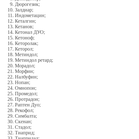
Дюрогезик;
Залдиар;
Индометацин;
Кеталгин;
Кетанов;
Кетонал ДУО;
Кетоноф;
Кеторолак;
Кеторол;
Метиндол;
Метиндол ретард;
Морадол;
Морфин;
Налбуфин;
Нопан;
Омнопон;
Промедол;
Протрадон;
Раптен Дуо;
Рекофол;
Симбалта;
Скенан;
Стадол;
Тиаприд;
Тиапридал;