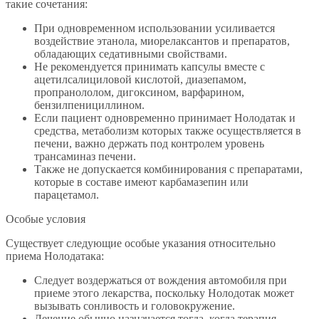
такие сочетания:
При одновременном использовании усиливается
воздействие этанола, миорелаксантов и препаратов,
обладающих седативными свойствами.
Не рекомендуется принимать капсулы вместе с
ацетилсалициловой кислотой, диазепамом,
пропранололом, дигоксином, варфарином,
бензилпенициллином.
Если пациент одновременно принимает Нолодатак и
средства, метаболизм которых также осуществляется в
печени, важно держать под контролем уровень
трансаминаз печени.
Также не допускается комбинирования с препаратами,
которые в составе имеют карбамазепин или
парацетамол.
Особые условия
Существует следующие особые указания относительно
приема Нолодатака:
Следует воздержаться от вождения автомобиля при
приеме этого лекарства, поскольку Нолодотак может
вызывать сонливость и головокружение.
Лечение обычно назначается тогда, когда терапия