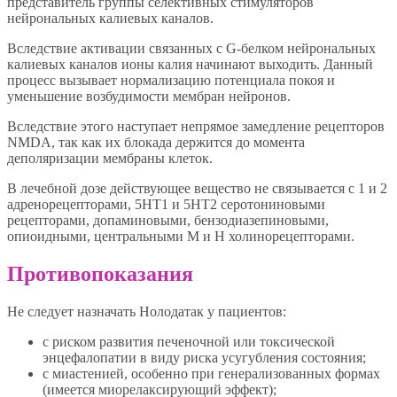
представитель группы селективных стимуляторов
нейрональных калиевых каналов.
Вследствие активации связанных с G-белком нейрональных
калиевых каналов ионы калия начинают выходить. Данный
процесс вызывает нормализацию потенциала покоя и
уменьшение возбудимости мембран нейронов.
Вследствие этого наступает непрямое замедление рецепторов
NMDA, так как их блокада держится до момента
деполяризации мембраны клеток.
В лечебной дозе действующее вещество не связывается с 1 и 2
адренорецепторами, 5НТ1 и 5НТ2 серотониновыми
рецепторами, допаминовыми, бензодиазепиновыми,
опиоидными, центральными М и Н холинорецепторами.
Противопоказания
Не следует назначать Нолодатак у пациентов:
с риском развития печеночной или токсической
энцефалопатии в виду риска усугубления состояния;
с миастенией, особенно при генерализованных формах
(имеется миорелаксирующий эффект);