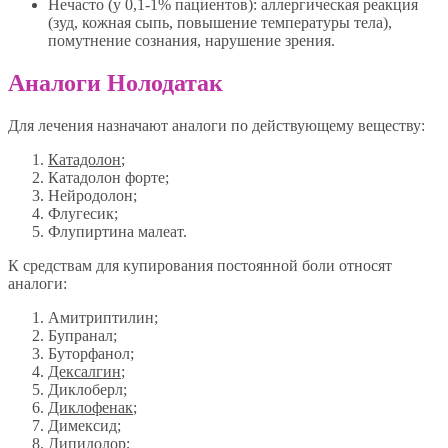
Нечасто (у 0,1-1% пациентов): аллергическая реакция
(зуд, кожная сыпь, повышение температуры тела),
помутнение сознания, нарушение зрения.
Аналоги Нолодатак
Для лечения назначают аналоги по действующему веществу:
Катадолон
;
Катадолон форте;
Нейродолон;
Флугесик;
Флупиртина малеат.
К средствам для купирования постоянной боли относят
аналоги:
Амитриптилин;
Бупранал;
Буторфанол;
Дексалгин
;
Диклоберл;
Диклофенак
;
Димексид;
Дипидолор;