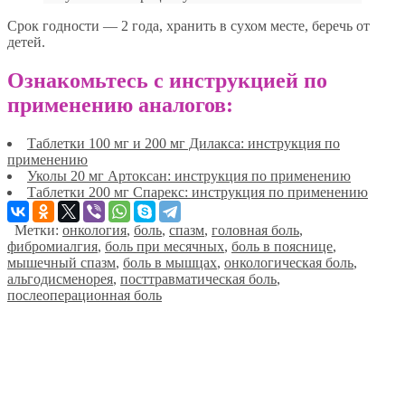
Срок годности — 2 года, хранить в сухом месте, беречь от
детей.
Ознакомьтесь с инструкцией по
применению аналогов:
Таблетки 100 мг и 200 мг Дилакса: инструкция по
применению
Уколы 20 мг Артоксан: инструкция по применению
Таблетки 200 мг Спарекс: инструкция по применению
Метки:
онкология
,
боль
,
спазм
,
головная боль
,
фибромиалгия
,
боль при месячных
,
боль в пояснице
,
мышечный спазм
,
боль в мышцах
,
онкологическая боль
,
альгодисменорея
,
посттравматическая боль
,
послеоперационная боль