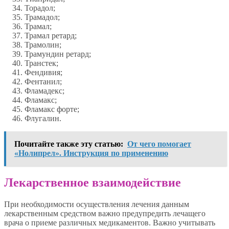
Торадол;
Трамадол;
Трамал;
Трамал ретард;
Трамолин;
Трамундин ретард;
Транстек;
Фендивия;
Фентанил;
Фламадекс;
Фламакс;
Фламакс форте;
Флугалин.
Почитайте также эту статью:
От чего помогает
«Нолипрел». Инструкция по применению
Лекарственное взаимодействие
При необходимости осуществления лечения данным
лекарственным средством важно предупредить лечащего
врача о приеме различных медикаментов. Важно учитывать