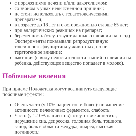
с поражениями печени и/или алкоголизмом;
со звоном в ушах невыясненной причины;
не стоит использовать с гепатотоксическими
препаратами;
в возрасте до 18 лет и с осторожностью старше 65 лет;
при аллергических реакциях на препарат;
беременность (отсутствуют данные о влиянии на плод).
Эксперименты показывали репродуктивную
токсичность флупиртина у животных, но не
тератогенное влияние;
лактация (в виду недостаточности знаний о влиянии на
ребенка, действующее вещество попадает в молоко).
Побочные явления
При приеме Нолодатака могут возникнуть следующие
побочные эффекты:
Очень часто (у 10% пациентов и более): повышение
активности печеночных ферментов, слабость;
Часто (у 1-10% пациентов): отсутствие аппетита,
нарушение сна, депрессия, головная боль, тошнота,
запор, боль в области желудка, диарея, высокая
потливость;