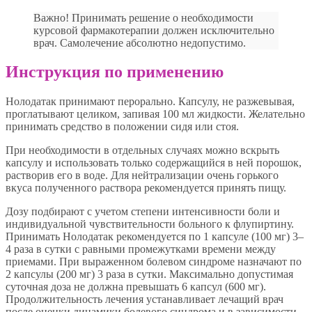
Важно! Принимать решение о необходимости
курсовой фармакотерапии должен исключительно
врач. Самолечение абсолютно недопустимо.
Инструкция по применению
Нолодатак принимают перорально. Капсулу, не разжевывая,
проглатывают целиком, запивая 100 мл жидкости. Желательно
принимать средство в положении сидя или стоя.
При необходимости в отдельных случаях можно вскрыть
капсулу и использовать только содержащийся в ней порошок,
растворив его в воде. Для нейтрализации очень горького
вкуса полученного раствора рекомендуется принять пищу.
Дозу подбирают с учетом степени интенсивности боли и
индивидуальной чувствительности больного к флупиртину.
Принимать Нолодатак рекомендуется по 1 капсуле (100 мг) 3–
4 раза в сутки с равными промежутками времени между
приемами. При выраженном болевом синдроме назначают по
2 капсулы (200 мг) 3 раза в сутки. Максимально допустимая
суточная доза не должна превышать 6 капсул (600 мг).
Продолжительность лечения устанавливает лечащий врач
после оценки динамики болевого синдрома и в зависимости