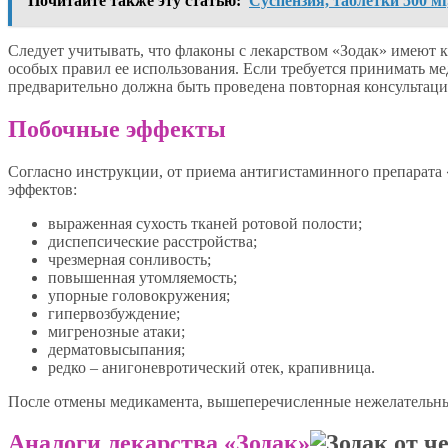
Почитайте также эту статью:
Суспензия, таблетки 500 м
Следует учитывать, что флаконы с лекарством «Зодак» имеют
особых правил ее использования. Если требуется принимать 
предварительно должна быть проведена повторная консультаци
Побочные эффекты
Согласно инструкции, от приема антигистаминного препарат
эффектов:
выраженная сухость тканей ротовой полости;
диспепсические расстройства;
чрезмерная сонливость;
повышенная утомляемость;
упорные головокружения;
гипервозбуждение;
мигренозные атаки;
дерматовысыпания;
редко – анигоневротический отек, крапивница.
После отмены медикамента, вышеперечисленные нежелательны
Аналоги лекарства «Зодак»