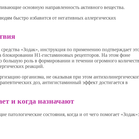
ивающие основную направленность активного вещества.
 людям быстро избавится от негативных аллергических
твия
редства «Зодак», инструкция по применению подтверждает это
на блокировании Н1-гистаминовых рецепторов. На этом фоне
о большую роль в формировании и течении огромного количест
ергических реакций.
ргизацию организма, не оказывая при этом антихолинергическо
рапевтических доз, антигистаминный эффект достигается в
ает и когда назначают
е патологические состояния, когда и от чего помогает «Зодак»: