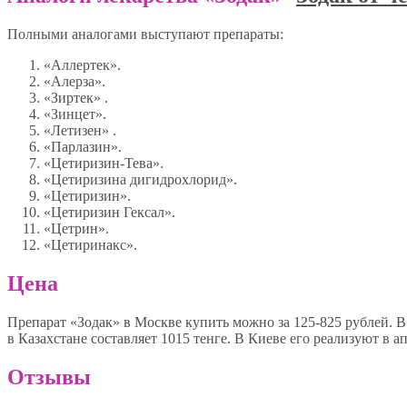
Полными аналогами выступают препараты:
«Аллертек».
«Алерза».
«Зиртек» .
«Зинцет».
«Летизен» .
«Парлазин».
«Цетиризин-Тева».
«Цетиризина дигидрохлорид».
«Цетиризин».
«Цетиризин Гексал».
«Цетрин».
«Цетиринакс».
Цена
Препарат «Зодак» в Москве купить можно за 125-825 рублей. В 
в Казахстане составляет 1015 тенге. В Киеве его реализуют в ап
Отзывы