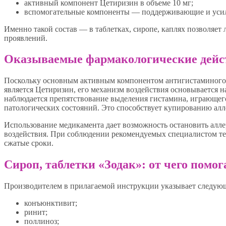
активный компонент Цетиризин в объеме 10 мг;
вспомогательные компоненты — поддерживающие и усил
Именно такой состав — в таблетках, сиропе, каплях позволяет
проявлений.
Оказываемые фармакологические дейс
Поскольку основным активным компонентом антигистаминого с
является Цетиризин, его механизм воздействия основывается 
наблюдается препятствование выделения гистамина, играющег
патологических состояний. Это способствует купированию алл
Использование медикамента дает возможность остановить алле
воздействия. При соблюдении рекомендуемых специалистом те
сжатые сроки.
Сироп, таблетки «Зодак»: от чего помог
Производителем в прилагаемой инструкции указывает следующи
конъюнктивит;
ринит;
поллиноз;