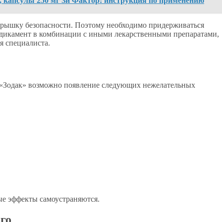
г, капсулы 250 мг Зи Фактор: инструкция по применению
 крышку безопасности. Поэтому необходимо придерживаться
медикамент в комбинации с иными лекарственными препаратами,
я специалиста.
а «Зодак» возможно появление следующих нежелательных
е эффекты самоустраняются.