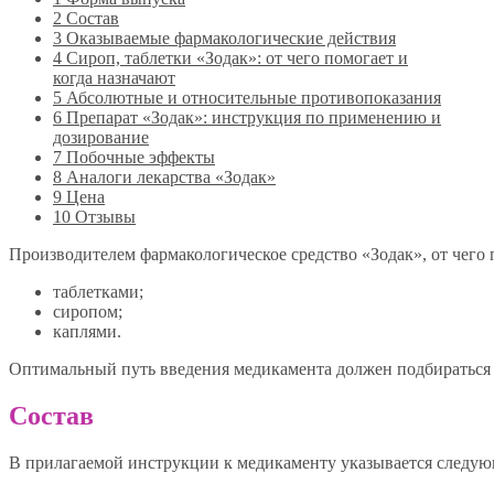
2
Состав
3
Оказываемые фармакологические действия
4
Сироп, таблетки «Зодак»: от чего помогает и
когда назначают
5
Абсолютные и относительные противопоказания
6
Препарат «Зодак»: инструкция по применению и
дозирование
7
Побочные эффекты
8
Аналоги лекарства «Зодак»
9
Цена
10
Отзывы
Производителем фармакологическое средство «Зодак», от чего 
таблетками;
сиропом;
каплями.
Оптимальный путь введения медикамента должен подбираться
Состав
В прилагаемой инструкции к медикаменту указывается следующ