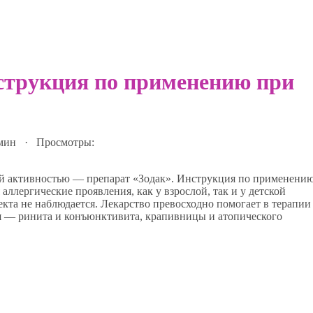
нструкция по применению при
 мин · Просмотры:
ой активностью — препарат «Зодак». Инструкция по применени
аллергические проявления, как у взрослой, так и у детской
кта не наблюдается. Лекарство превосходно помогает в терапии
я — ринита и конъюнктивита, крапивницы и атопического