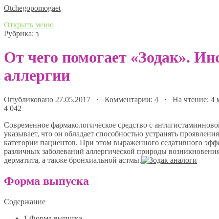
Оtchegopomogaet
Открыть меню
Рубрика:
з
От чего помогает «Зодак». И
аллергии
Опубликовано 27.05.2017 · Комментарии:
4
· На чтение: 4
4 042
Современное фармакологическое средство с антигистаминнов
указывает, что он обладает способностью устранять проявления 
категории пациентов. При этом выраженного седативного эффе
различных заболеваний аллергической природы возникновени
дерматита, а также бронхиальной астмы.
Форма выпуска
Содержание
1
Форма выпуска