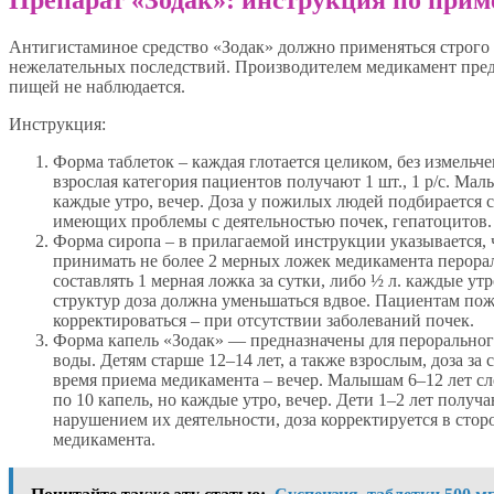
Антигистаминое средство «Зодак» должно применяться строго 
нежелательных последствий. Производителем медикамент предн
пищей не наблюдается.
Инструкция:
Форма таблеток – каждая глотается целиком, без измельче
взрослая категория пациентов получают 1 шт., 1 р/с. Мал
каждые утро, вечер. Доза у пожилых людей подбирается 
имеющих проблемы с деятельностью почек, гепатоцитов.
Форма сиропа – в прилагаемой инструкции указывается, 
принимать не более 2 мерных ложек медикамента перорал
составлять 1 мерная ложка за сутки, либо ½ л. каждые ут
структур доза должна уменьшаться вдвое. Пациентам пож
корректироваться – при отсутствии заболеваний почек.
Форма капель «Зодак» — предназначены для пероральног
воды. Детям старше 12–14 лет, а также взрослым, доза за
время приема медикамента – вечер. Малышам 6–12 лет сл
по 10 капель, но каждые утро, вечер. Дети 1–2 лет получ
нарушением их деятельности, доза корректируется в сто
медикамента.