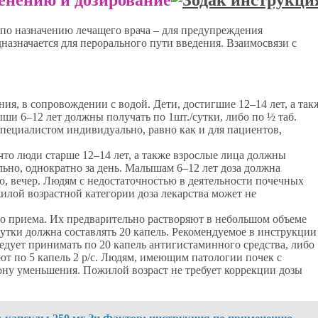
по назначению лечащего врача – для предупреждения
азначается для перорального пути введения. Взаимосвязи с
ния, в сопровождении с водой. Дети, достигшие 12–14 лет, а так
ыши 6–12 лет должны получать по 1шт./сутки, либо по ½ таб.
специалистом индивидуально, равно как и для пациентов,
что люди старше 12–14 лет, а также взрослые лица должны
ьно, однократно за день. Малышам 6–12 лет доза должна
ро, вечер. Людям с недостаточностью в деятельности почечных
илой возрастной категории доза лекарства может не
о приема. Их предварительно растворяют в небольшом объеме
 сутки должна составлять 20 капель. Рекомендуемое в инструкции
едует принимать по 20 капель антигистаминного средства, либо
ают по 5 капель 2 р/с. Людям, имеющим патологии почек с
рону уменьшения. Пожилой возраст не требует коррекции дозы