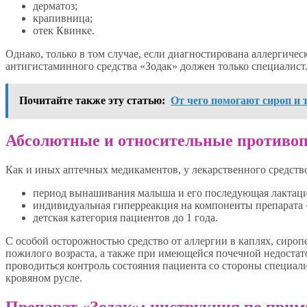
дерматоз;
крапивница;
отек Квинке.
Однако, только в том случае, если диагностирована аллергиче
антигистаминного средства «Зодак» должен только специалист
Почитайте также эту статью:
От чего помогают сироп и
Абсолютные и относительные противо
Как и иных аптечных медикаментов, у лекарственного средств
период вынашивания малыша и его последующая лактаци
индивидуальная гиперреакция на компоненты препарата «
детская категория пациентов до 1 года.
С особой осторожностью средство от аллергии в каплях, сироп
пожилого возраста, а также при имеющейся почечной недостато
проводиться контроль состояния пациента со стороны специал
кровяном русле.
Препарат «Зодак»: инструкция по прим