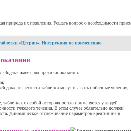
ская природа их появления. Решать вопрос о необходимости прие
.
 таблетки «Цетрин». Инструкция по применению
показания
о «Зодак» имеет ряд противопоказаний:
я;
Зодак», от чего эти таблетки могут вызвать побочные явления;
е, таблетках с особой осторожностью применяется у людей
чности тяжелого течения. В этом случае обязательно должен
иста. Динамическое отслеживание параметров креатинина в
енению и дозирование