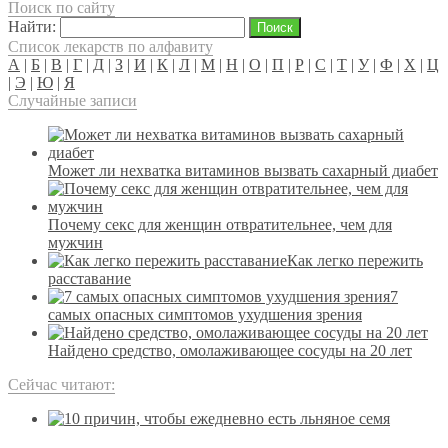
Поиск по сайту
Найти:
Список лекарств по алфавиту
А
|
Б
|
В
|
Г
|
Д
|
З
|
И
|
К
|
Л
|
М
|
Н
|
О
|
П
|
Р
|
С
|
Т
|
У
|
Ф
|
Х
|
Ц
|
Э
|
Ю
|
Я
Случайные записи
Может ли нехватка витаминов вызвать сахарный диабет
Почему секс для женщин отвратительнее, чем для
мужчин
Как легко пережить
расставание
7
самых опасных симптомов ухудшения зрения
Найдено средство, омолаживающее сосуды на 20 лет
Сейчас читают: