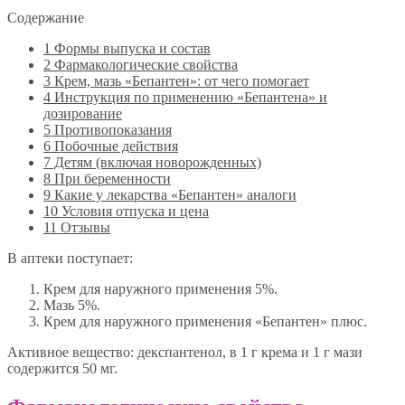
Содержание
1
Формы выпуска и состав
2
Фармакологические свойства
3
Крем, мазь «Бепантен»: от чего помогает
4
Инструкция по применению «Бепантена» и
дозирование
5
Противопоказания
6
Побочные действия
7
Детям (включая новорожденных)
8
При беременности
9
Какие у лекарства «Бепантен» аналоги
10
Условия отпуска и цена
11
Отзывы
В аптеки поступает:
Крем для наружного применения 5%.
Мазь 5%.
Крем для наружного применения «Бепантен» плюс.
Активное вещество: декспантенол, в 1 г крема и 1 г мази
содержится 50 мг.