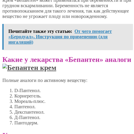
Крем «Бепантен» может применяться при беременности и при
грудном вскармливании. Беременность не является
противопоказанием для такого лечения, так как действующее
вещество не угрожает плоду или новорожденному.
Почитайте также эту статью:
От чего помогает
«Беродуал». Инструкция по применению (для
ингаляций)
Какие у лекарства «Бепантен» аналоги
Полные аналоги по активному веществу:
D-Пантенол.
Корнерегель.
Мореаль-плюс.
Пантенол.
Декспантенол.
Д-Пантенол.
Пантодерм.