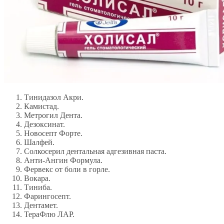
Тинидазол Акри.
Камистад.
Метрогил Дента.
Дезоксинат.
Новосепт Форте.
Шалфей.
Солкосерил дентальная адгезивная паста.
Анти-Ангин Формула.
Фервекс от боли в горле.
Вокара.
Тиниба.
Фарингосепт.
Дентамет.
ТераФлю ЛАР.