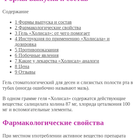
Содержание
1
Формы выпуска и состав
2
Фармакологические свойства
3
Гель «Холисал»: от чего помогает
4
Инструкция по применению «Холисала» и
дозировка
5
Противопоказания
6
Побочные явления
7
Какие у лекарства «Холисал» аналоги
8
Цена
9
Отзывы
Гель стоматологический для десен и слизистых полости рта в
тубах (иногда ошибочно называют мазь).
В одном грамме геля «Холисал» содержатся действующие
вещества: салицилата холина 87 мг, хлорида цеталкония 100
мг и вспомогательные элементы.
Фармакологические свойства
При местном употреблении активное вещество препарата