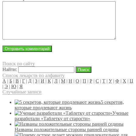
Поиск по сайту
Найти:
Список лекарств по алфавиту
А
|
Б
|
В
|
Г
|
Д
|
З
|
И
|
К
|
Л
|
М
|
Н
|
О
|
П
|
Р
|
С
|
Т
|
У
|
Ф
|
Х
|
Ц
|
Э
|
Ю
|
Я
Случайные записи
5 секретов,
которые продлевают жизнь
Ученые
разработали «Таблетку от старости»
Названы положительные стороны ранней седины