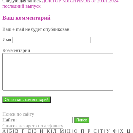
Следующая запись
ДОКТОР МЯСНИКОВ от 20.01.2024
последний выпуск
Ваш комментарий
Ваш e-mail не будет опубликован.
Имя
Комментарий
Поиск по сайту
Найти:
Список лекарств по алфавиту
А
|
Б
|
В
|
Г
|
Д
|
З
|
И
|
К
|
Л
|
М
|
Н
|
О
|
П
|
Р
|
С
|
Т
|
У
|
Ф
|
Х
|
Ц