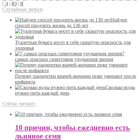
|
Э
|
Ю
|
Я
Случайные записи
Найден
способ продлить жизнь до 130 лет
Туалетная бумага несет в себе скрытую опасность для
здоровья
7
самых опасных симптомов ухудшения зрения
Почему пациентки врачей-женщин реже умирают после
инфаркта
Сколько воды
нужно пить каждый день
Сейчас читают:
10 причин, чтобы ежедневно есть
льняное семя