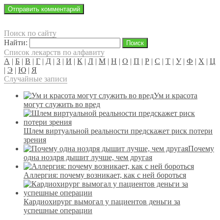
Поиск по сайту
Найти:
Список лекарств по алфавиту
А
|
Б
|
В
|
Г
|
Д
|
З
|
И
|
К
|
Л
|
М
|
Н
|
О
|
П
|
Р
|
С
|
Т
|
У
|
Ф
|
Х
|
Ц
|
Э
|
Ю
|
Я
Случайные записи
Ум и красота
могут служить во вред
Шлем виртуальной реальности предскажет риск потери
зрения
Почему
одна ноздря дышит лучше, чем другая
Аллергия: почему возникает, как с ней бороться
Кардиохирург вымогал у пациентов деньги за
успешные операции