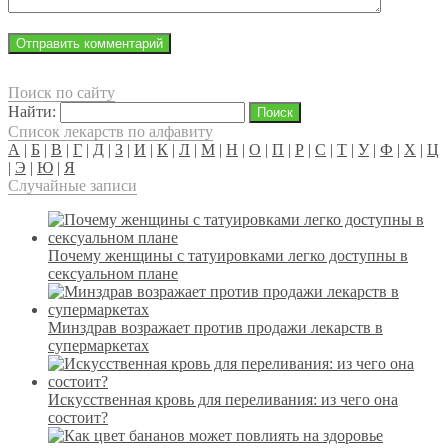
Поиск по сайту
Найти:
Список лекарств по алфавиту
А
|
Б
|
В
|
Г
|
Д
|
З
|
И
|
К
|
Л
|
М
|
Н
|
О
|
П
|
Р
|
С
|
Т
|
У
|
Ф
|
Х
|
Ц
|
Э
|
Ю
|
Я
Случайные записи
Почему женщины с татуировками легко доступны в
сексуальном плане
Минздрав возражает против продажи лекарств в
супермаркетах
Искусственная кровь для переливания: из чего она
состоит?