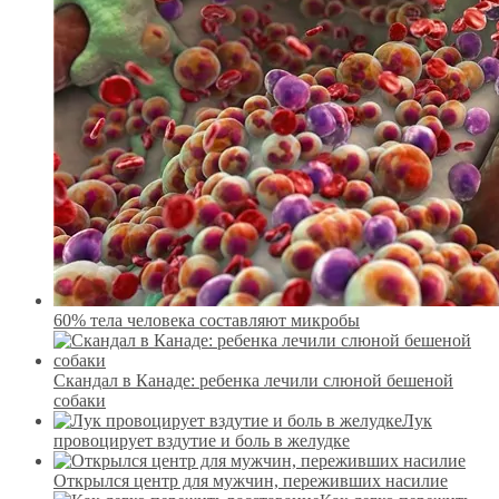
60% тела человека составляют микробы
Скандал в Канаде: ребенка лечили слюной бешеной
собаки
Лук
провоцирует вздутие и боль в желудке
Открылся центр для мужчин, переживших насилие