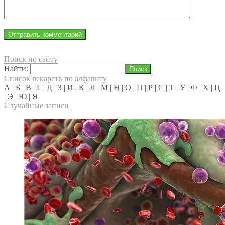
Поиск по сайту
Найти:
Список лекарств по алфавиту
А
|
Б
|
В
|
Г
|
Д
|
З
|
И
|
К
|
Л
|
М
|
Н
|
О
|
П
|
Р
|
С
|
Т
|
У
|
Ф
|
Х
|
Ц
|
Э
|
Ю
|
Я
Случайные записи