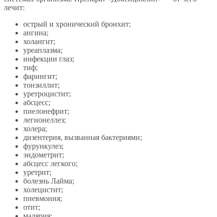
лечит:
острый и хронический бронхит;
ангина;
холангит;
уреаплазма;
инфекции глаз;
тиф;
фарингит;
тонзиллит;
уретроцистит;
абсцесс;
пиелонефрит;
легионеллез;
холера;
дизентерия, вызванная бактериями;
фурункулез;
эндометрит;
абсцесс легкого;
уретрит;
болезнь Лайма;
холецистит;
пневмония;
отит;
малярия;