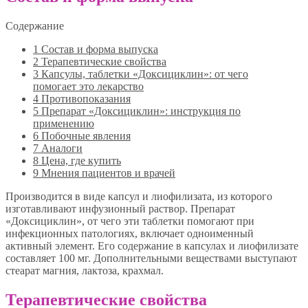
Содержание
1
Состав и форма выпуска
2
Терапевтические свойства
3
Капсулы, таблетки «Доксициклин»: от чего
помогает это лекарство
4
Противопоказания
5
Препарат «Доксициклин»: инструкция по
применению
6
Побочные явления
7
Аналоги
8
Цена, где купить
9
Мнения пациентов и врачей
Производится в виде капсул и лиофилизата, из которого
изготавливают инфузионный раствор. Препарат
«Доксициклин», от чего эти таблетки помогают при
инфекционных патологиях, включает одноименный
активный элемент. Его содержание в капсулах и лиофилизате
составляет 100 мг. Дополнительными веществами выступают
стеарат магния, лактоза, крахмал.
Терапевтические свойства