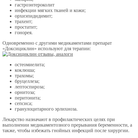
гастроэнтероколит
инфекции мягких тканей и кожи;
орхиэпидидимит;
трахеит;
простатит;
гонорея.
Одновременно с другими медикаментами препарат
«Доксициклин» используют для терапии:
остеомиелита;
коклюша;
трахомы;
бруцеллеза;
лептоспироза;
орнитоза;
перитонита;
сепсиса;
гранулоцитарного эрлихиоза.
Лекарство назначают в профилактических целях при
выполнении медикаментозного прерывания беременности, а
также, чтобы избежать гнойных инфекций после хирургии.