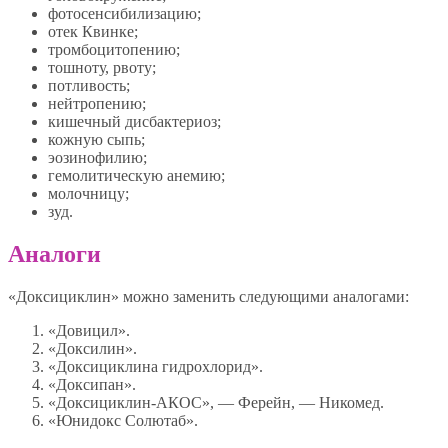
фотосенсибилизацию;
отек Квинке;
тромбоцитопению;
тошноту, рвоту;
потливость;
нейтропению;
кишечный дисбактериоз;
кожную сыпь;
эозинофилию;
гемолитическую анемию;
молочницу;
зуд.
Аналоги
«Доксициклин» можно заменить следующими аналогами:
«Довицил».
«Доксилин».
«Доксициклина гидрохлорид».
«Доксипан».
«Доксициклин-АКОС», — Ферейн, — Никомед.
«Юнидокс Солютаб».