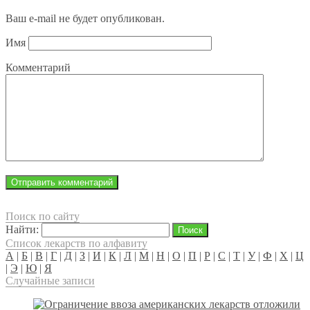
Ваш e-mail не будет опубликован.
Имя
Комментарий
Поиск по сайту
Найти:
Список лекарств по алфавиту
А
|
Б
|
В
|
Г
|
Д
|
З
|
И
|
К
|
Л
|
М
|
Н
|
О
|
П
|
Р
|
С
|
Т
|
У
|
Ф
|
Х
|
Ц
|
Э
|
Ю
|
Я
Случайные записи