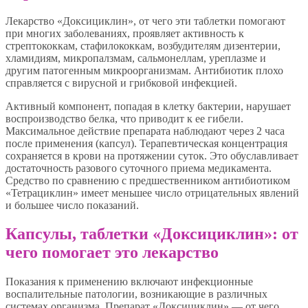
Лекарство «Доксициклин», от чего эти таблетки помогают
при многих заболеваниях, проявляет активность к
стрептококкам, стафилококкам, возбудителям дизентерии,
хламидиям, микропалзмам, сальмонеллам, уреплазме и
другим патогенным микроорганизмам. Антибиотик плохо
справляется с вирусной и грибковой инфекцией.
Активный компонент, попадая в клетку бактерии, нарушает
воспроизводство белка, что приводит к ее гибели.
Максимальное действие препарата наблюдают через 2 часа
после применения (капсул). Терапевтическая концентрация
сохраняется в крови на протяжении суток. Это обуславливает
достаточность разового суточного приема медикамента.
Средство по сравнению с предшественником антибиотиком
«Тетрациклин» имеет меньшее число отрицательных явлений
и большее число показаний.
Капсулы, таблетки «Доксициклин»: от
чего помогает это лекарство
Показания к применению включают инфекционные
воспалительные патологии, возникающие в различных
системах организма. Препарат «Доксициклин» — от чего