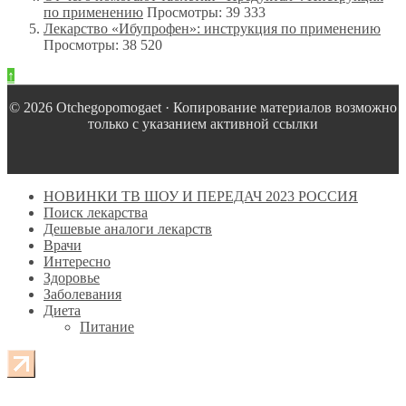
по применению
Просмотры: 39 333
Лекарство «Ибупрофен»: инструкция по применению
Просмотры: 38 520
↑
© 2026 Оtchegopomogaet · Копирование материалов возможно
только с указанием активной ссылки
НОВИНКИ ТВ ШОУ И ПЕРЕДАЧ 2023 РОССИЯ
Поиск лекарства
Дешевые аналоги лекарств
Врачи
Интересно
Здоровье
Заболевания
Диета
Питание