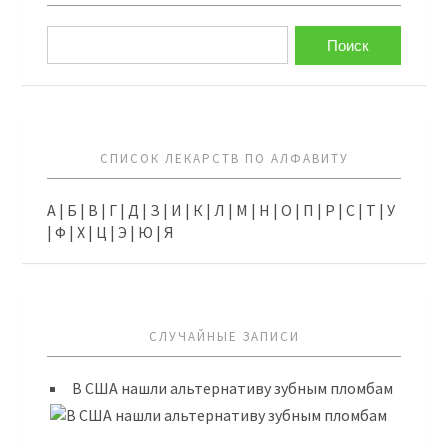
СПИСОК ЛЕКАРСТВ ПО АЛФАВИТУ
А
|
Б
|
В
|
Г
|
Д
|
З
|
И
|
К
|
Л
|
М
|
Н
|
О
|
П
|
Р
|
С
|
Т
|
У
|
Ф
|
Х
|
Ц
|
Э
|
Ю
|
Я
СЛУЧАЙНЫЕ ЗАПИСИ
В США нашли альтернативу зубным пломбам