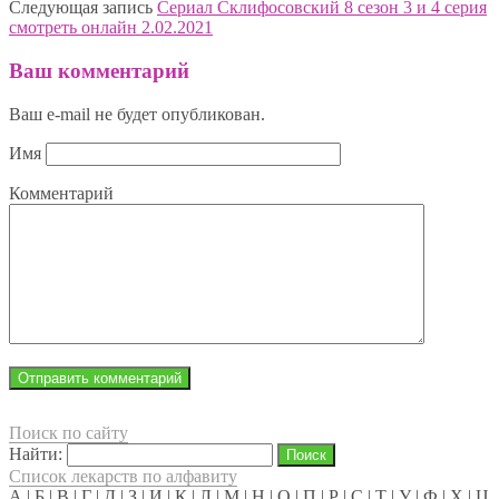
Следующая запись
Сериал Склифосовский 8 сезон 3 и 4 серия
смотреть онлайн 2.02.2021
Ваш комментарий
Ваш e-mail не будет опубликован.
Имя
Комментарий
Поиск по сайту
Найти:
Список лекарств по алфавиту
А
|
Б
|
В
|
Г
|
Д
|
З
|
И
|
К
|
Л
|
М
|
Н
|
О
|
П
|
Р
|
С
|
Т
|
У
|
Ф
|
Х
|
Ц