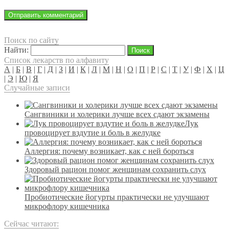
Поиск по сайту
Найти:
Список лекарств по алфавиту
А
|
Б
|
В
|
Г
|
Д
|
З
|
И
|
К
|
Л
|
М
|
Н
|
О
|
П
|
Р
|
С
|
Т
|
У
|
Ф
|
Х
|
Ц
|
Э
|
Ю
|
Я
Случайные записи
Сангвиники и холерики лучше всех сдают экзамены
Лук
провоцирует вздутие и боль в желудке
Аллергия: почему возникает, как с ней бороться
Здоровый рацион помог женщинам сохранить слух
Пробиотические йогурты практически не улучшают
микрофлору кишечника
Сейчас читают: