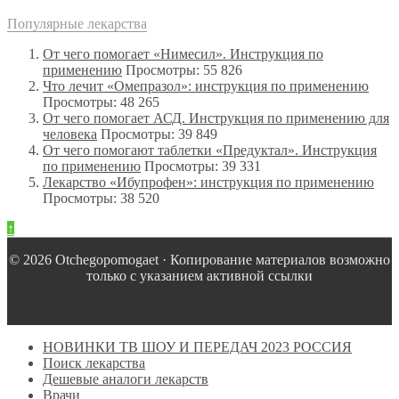
Популярные лекарства
От чего помогает «Нимесил». Инструкция по
применению
Просмотры: 55 826
Что лечит «Омепразол»: инструкция по применению
Просмотры: 48 265
От чего помогает АСД. Инструкция по применению для
человека
Просмотры: 39 849
От чего помогают таблетки «Предуктал». Инструкция
по применению
Просмотры: 39 331
Лекарство «Ибупрофен»: инструкция по применению
Просмотры: 38 520
↑
© 2026 Оtchegopomogaet · Копирование материалов возможно
только с указанием активной ссылки
НОВИНКИ ТВ ШОУ И ПЕРЕДАЧ 2023 РОССИЯ
Поиск лекарства
Дешевые аналоги лекарств
Врачи