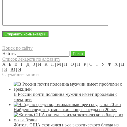
Поиск по сайту
Найти:
Список лекарств по алфавиту
А
|
Б
|
В
|
Г
|
Д
|
З
|
И
|
К
|
Л
|
М
|
Н
|
О
|
П
|
Р
|
С
|
Т
|
У
|
Ф
|
Х
|
Ц
|
Э
|
Ю
|
Я
Случайные записи
В России почти половина мужчин имеет проблемы с
эрекцией
Найдено средство, омолаживающее сосуды на 20 лет
Житель США скончался из-за экзотического блюда из