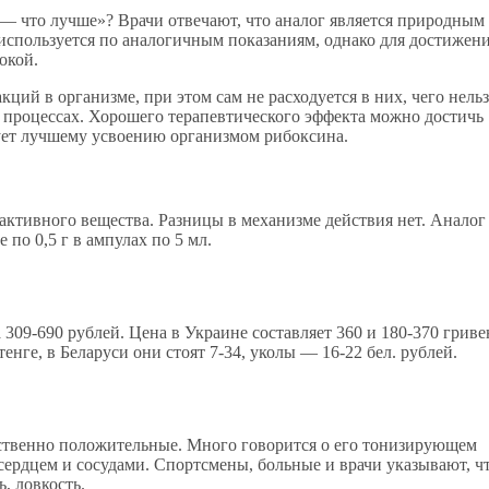
 что лучше»? Врачи отвечают, что аналог является природным
 используется по аналогичным показаниям, однако для достижен
окой.
ий в организме, при этом сам не расходуется в них, чего нельз
х процессах. Хорошего терапевтического эффекта можно достичь
ует лучшему усвоению организмом рибоксина.
активного вещества. Разницы в механизме действия нет. Аналог
 по 0,5 г в ампулах по 5 мл.
309-690 рублей. Цена в Украине составляет 360 и 180-370 гриве
тенге, в Беларуси они стоят 7-34, уколы — 16-22 бел. рублей.
ственно положительные. Много говорится о его тонизирующем
ердцем и сосудами. Спортсмены, больные и врачи указывают, ч
, ловкость.