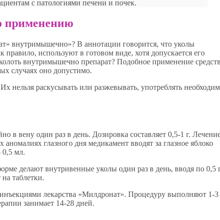
циентам с патологиями печени и почек.
о применению
т» внутримышечно»? В аннотации говорится, что уколы
к правило, используют в готовом виде, хотя допускается его
и колоть внутримышечно препарат? Подобное применение средст
ых случаях оно допустимо.
 Их нельзя раскусывать или разжевывать, употреблять необходи
 в вену один раз в день. Дозировка составляет 0,5-1 г. Лечени
 аномалиях глазного дня медикамент вводят за глазное яблоко
0,5 мл.
рме делают внутривенные уколы один раз в день, вводя по 0,5 
 на таблетки.
инъекциями лекарства «Милдронат». Процедуру выполняют 1-3
терапии занимает 14-28 дней.