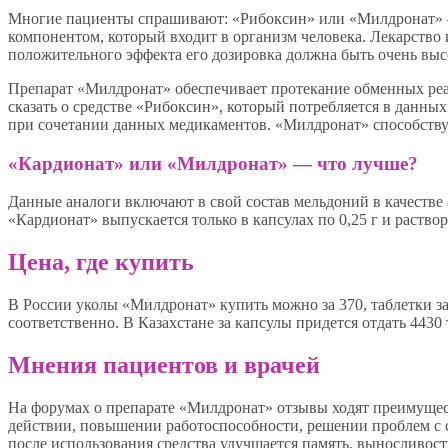
Многие пациенты спрашивают: «Рибоксин» или «Милдронат» —
компонентом, который входит в организм человека. Лекарство
положительного эффекта его дозировка должна быть очень выс
Препарат «Милдронат» обеспечивает протекание обменных реакц
сказать о средстве «Рибоксин», который потребляется в данны
при сочетании данных медикаментов. «Милдронат» способств
«Кардионат» или «Милдронат» — что лучше?
Данные аналоги включают в свой состав мельдоний в качестве 
«Кардионат» выпускается только в капсулах по 0,25 г и растворе
Цена, где купить
В России уколы «Милдронат» купить можно за 370, таблетки за 
соответственно. В Казахстане за капсулы придется отдать 4430 
Мнения пациентов и врачей
На форумах о препарате «Милдронат» отзывы ходят преимуще
действии, повышении работоспособности, решении проблем с с
после использования средства улучшается память, выносливость