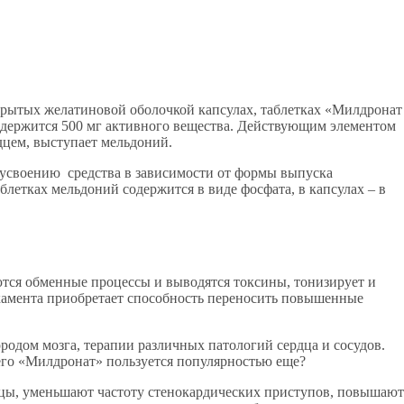
крытых желатиновой оболочкой капсулах, таблетках «Милдронат
содержится 500 мг активного вещества. Действующим элементом
дцем, выступает мельдоний.
у усвоению средства в зависимости от формы выпуска
аблетках мельдоний содержится в виде фосфата, в капсулах – в
тся обменные процессы и выводятся токсины, тонизирует и
камента приобретает способность переносить повышенные
родом мозга, терапии различных патологий сердца и сосудов.
его «Милдронат» пользуется популярностью еще?
цы, уменьшают частоту стенокардических приступов, повышают