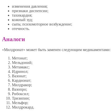
изменения давления;
признаки диспепсии;
тахикардия;
кожный зуд;
сыпь; психомоторное возбуждение;
отечность.
Аналоги
«Милдронат» может быть заменен следующим медикаментами:
Метонат;
Мельдоний;
Метамакс;
Идринол;
Вазонат;
Кардионат;
Милдракор;
Вазопро;
Рибоксил;
Тризипин;
Мельфор;
Милдрокард.