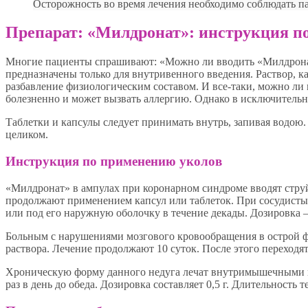
Осторожность во время лечения необходимо соблюдать па
Препарат: «Милдронат»: инструкция п
Многие пациенты спрашивают: «Можно ли вводить «Милдрона
предназначены только для внутривенного введения. Раствор, ка
разбавление физиологическим составом. И все-таки, можно л
болезненно и может вызвать аллергию. Однако в исключительн
Таблетки и капсулы следует принимать внутрь, запивая водою.
целиком.
Инструкция по применению уколов
«Милдронат» в ампулах при коронарном синдроме вводят струйно
продолжают применением капсул или таблеток. При сосудистых
или под его наружную оболочку в течение декады. Дозировка – 
Больным с нарушениями мозгового кровообращения в острой фо
раствора. Лечение продолжают 10 суток. После этого переходят
Хроническую форму данного недуга лечат внутримышечными 
раз в день до обеда. Дозировка составляет 0,5 г. Длительность 