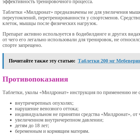
эффективность тренировочного процесса.
Таблетки «Милдронат» предназначены не для увеличения мыше
переутомлений, перетренированности у спортсменов. Средство
клеток, мышцы после физических нагрузок.
Препарат активно используется в бодибилдинге и других видах
от чего его легально использовали для тренировок, не относил
спорте запрещено.
Почитайте также эту статью:
Таблетки 200 мг Мебевери
Противопоказания
Таблетки, уколы «Милдронат» инструкция по применению не с
внутричерепных опухолях;
нарушение венозного оттока;
индивидуальном не принятии средства «Милдронат», от ч
увеличенном внутричерепном давлении;
детям до 18 лет;
беременным и кормящим матерям.