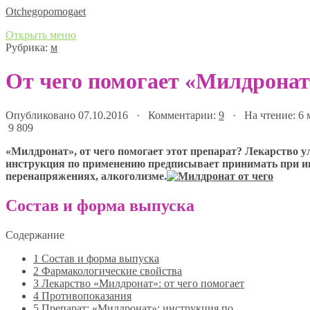
Оtchegopomogaet
Открыть меню
Рубрика:
м
От чего помогает «Милдрона
Опубликовано 07.10.2016 · Комментарии:
9
· На чтение: 6
9 809
«Милдронат», от чего помогает этот препарат? Лекарство 
инструкция по применению предписывает принимать при иш
перенапряжениях, алкоголизме.
Состав и форма выпуска
Содержание
1
Состав и форма выпуска
2
Фармакологические свойства
3
Лекарство «Милдронат»: от чего помогает
4
Противопоказания
5
Препарат: «Милдронат»: инструкция по