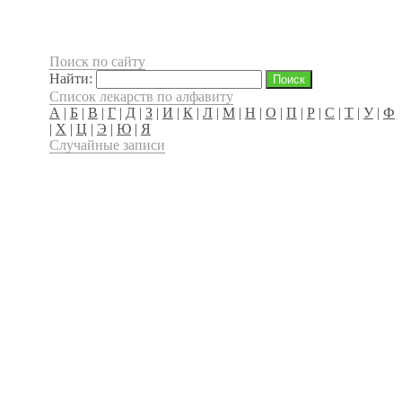
Поиск по сайту
Найти:
Список лекарств по алфавиту
А
|
Б
|
В
|
Г
|
Д
|
З
|
И
|
К
|
Л
|
М
|
Н
|
О
|
П
|
Р
|
С
|
Т
|
У
|
Ф
|
Х
|
Ц
|
Э
|
Ю
|
Я
Случайные записи