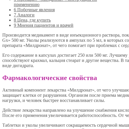
применению
6
Побочные явления
7
Аналоги
8
Цена, где купить
9
Мнения пациентов и врачей
Производится медикамент в виде инъекционного раствора, по
Gх» 500 мг. Уколы реализуются в ампулах по 5 мл, в которых 
препарата «Милдронат», от чего помогает при проблемах с сер
Его содержание в капсулах достигает 250 или 500 мг. Лучшем
способствуют крахмал, кальция стеарат и другие вещества. В т
виде дигидрата.
Фармакологические свойства
Активный компонент лекарства «Милдронат», от чего улучшаю
защищает клетки от разрушения. Организм после приема меди
нагрузки, и человек быстрее восстанавливает силы.
Действие лекарства направлено на улучшение снабжения кисло
После его применения увеличивается работоспособность. От ч
Таблетки и уколы увеличивают сокращаемость сердечной мыш