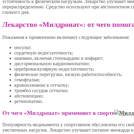
устойчивость к физическим нагрузкам. Лекарство улучшает мик
перераспределению. Средство используют при абстинентном си
глазного дня.
Лекарство «Милдронат»: от чего помог
Показания к применению включают следующие заболевания:
инсульт;
сердечную недостаточность;
ишемию, включая стенокардию и инфаркт;
дисгормональную кардиомиопатию;
цереброваскулярную недостаточность;
физические перегрузки, низкую работоспособность;
гемофтальм;
кровоизлияние в сетчатку;
тромбоз сосудов сетчатки;
абстиненцию;
ретинопатию.
От чего «Милдронат» применяют в спорте
Популярность медикамента у спортсменов обусловлена его св
умственных нагрузок. Лекарство улучшает питание миокарда и 