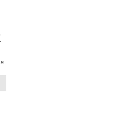
в
.
.
на