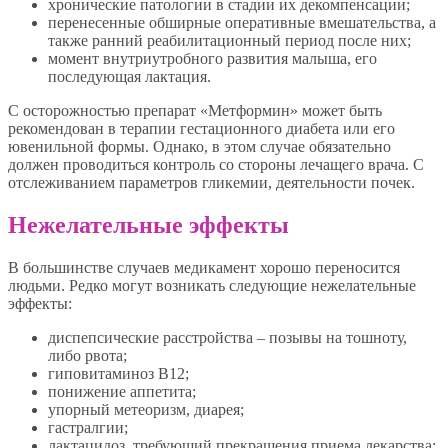
хронические патологии в стадии их декомпенсации;
перенесенные обширные оперативные вмешательства, а
также ранний реабилитационный период после них;
момент внутриутробного развития малыша, его
последующая лактация.
С осторожностью препарат «Метформин» может быть
рекомендован в терапии гестационного диабета или его
ювенильной формы. Однако, в этом случае обязательно
должен проводиться контроль со стороны лечащего врача. С
отслеживанием параметров гликемии, деятельности почек.
Нежелательные эффекты
В большинстве случаев медикамент хорошо переносится
людьми. Редко могут возникать следующие нежелательные
эффекты:
диспепсические расстройства – позывы на тошноту,
либо рвота;
гиповитаминоз В12;
понижение аппетита;
упорный метеоризм, диарея;
гастралгии;
лактацидоз, требующий прекращения приема лекарства;