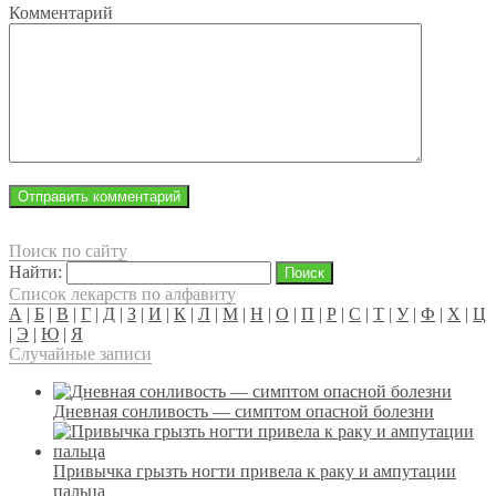
Комментарий
Поиск по сайту
Найти:
Список лекарств по алфавиту
А
|
Б
|
В
|
Г
|
Д
|
З
|
И
|
К
|
Л
|
М
|
Н
|
О
|
П
|
Р
|
С
|
Т
|
У
|
Ф
|
Х
|
Ц
|
Э
|
Ю
|
Я
Случайные записи
Дневная сонливость — симптом опасной болезни
Привычка грызть ногти привела к раку и ампутации
пальца