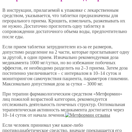
В инструкции, прилагаемой к упаковке с лекарственным
средством, указывается, что таблетки предназначены для
перорального приема. Крошить, измельчать, разжевывать их
не нужно. Достаточно проглотить одну таблетку в
сопровождении достаточного объема воды, предпочтительно
после еды.
Если прием таблетки затруднителен из-за ее размеров,
допустимо разделение на 2 части, которые проглатывают одну
за другой, в один прием. Изначально рекомендуемая доза
медикамента 1000 мг/сутки, но во избежание побочных
эффектов, ее необходимо разделить на 2–3 приема. Затем доза
постепенно увеличивается – с интервалом в 10–14 суток и
мониторингом самочувствия пациента, параметров гликемии.
Максимально допустимая доза за сутки – 3000 мг.
При терапии фармакологическим средством «Метформин»
лиц пожилой возрастной категории, рекомендуется
отслеживать деятельность почечных структур. Оптимальная
терапевтическая активность медикамента достигается через
10–14 суток от начала лечения.
Если человек принимал уже какое-либо
противодиабетическое средство, вначале прекращается его