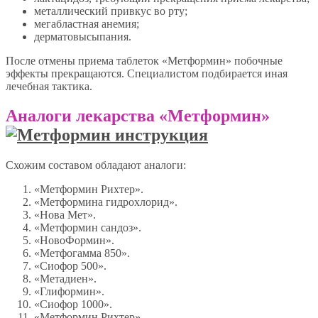
металлический привкус во рту;
мегабластная анемия;
дерматовысыпания.
После отмены приема таблеток «Метформин» побочные
эффекты прекращаются. Специалистом подбирается иная
лечебная тактика.
Аналоги лекарства «Метформин»
Схожим составом обладают аналоги:
«Метформин Рихтер».
«Метформина гидрохлорид».
«Нова Мет».
«Метформин сандоз».
«НовоФормин».
«Метфогамма 850».
«Сиофор 500».
«Метадиен».
«Глиформин».
«Сиофор 1000».
«Метформин Рихтер».