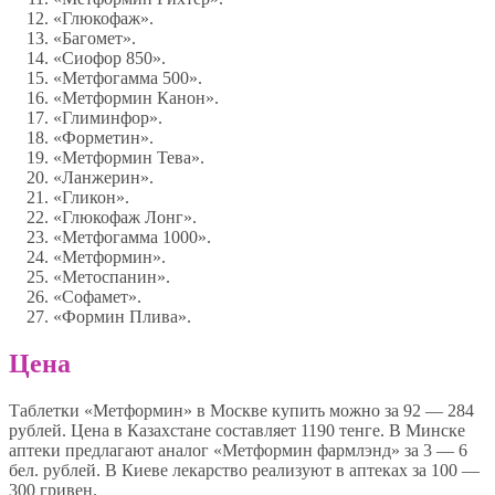
«Глюкофаж».
«Багомет».
«Сиофор 850».
«Метфогамма 500».
«Метформин Канон».
«Глиминфор».
«Форметин».
«Метформин Тева».
«Ланжерин».
«Гликон».
«Глюкофаж Лонг».
«Метфогамма 1000».
«Метформин».
«Метоспанин».
«Софамет».
«Формин Плива».
Цена
Таблетки «Метформин» в Москве купить можно за 92 — 284
рублей. Цена в Казахстане составляет 1190 тенге. В Минске
аптеки предлагают аналог «Метформин фармлэнд» за 3 — 6
бел. рублей. В Киеве лекарство реализуют в аптеках за 100 —
300 гривен.