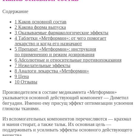
Содержание
1
Каков основной состав
2
Какова форма выпуска
3
Оказываемые фармакологические эффекты
4
Таблетки «Метформин»: от чего помогает
лекарство и когда его назначают
5
Препарат «Метформин»: инструкция
по применению и режим дозирования
6
Абсолютные и относительные противопоказания
7
Нежелательные эффекты
8
Аналоги лекарства «Метформин»
9
Цена
10
Отзывы
Производителем в составе медикамента «Метформин»
указывается основной действующий компонент — Диметил
бигуадин. Именно ему присущ эффект оптимизации усвоения
глюкозы тканями.
Из вспомогательных компонентов перечисляются — крахмал
и мания стеарат, а также тальк. Их основная цель —
поддерживать и усиливать эффекты основного действующего
вещества.