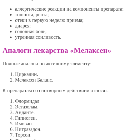
аллергические реакции на компоненты препарата;
тошнота, рвота;
отеки в первую неделю приема;
диарея;
головная боль;
утренняя сонливость.
Аналоги лекарства «Мелаксен»
Полные аналоги по активному элементу:
Циркадин.
Мелаксен Баланс.
К препаратам со снотворным действием относят:
Флормидал.
Эстазолам.
Анданте.
Гипноген.
Имован.
Нитразадон.
Торсон.