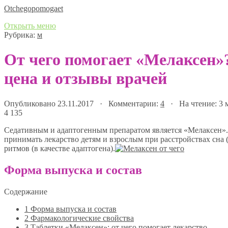
Оtchegopomogaet
Открыть меню
Рубрика:
м
От чего помогает «Мелаксен»
цена и отзывы врачей
Опубликовано 23.11.2017 · Комментарии:
4
· На чтение: 3
4 135
Седативным и адаптогенным препаратом является «Мелаксен»
принимать лекарство детям и взрослым при расстройствах сна 
ритмов (в качестве адаптогена).
Форма выпуска и состав
Содержание
1
Форма выпуска и состав
2
Фармакологические свойства
3
Таблетки «Мелаксен»: от чего помогает лекарство