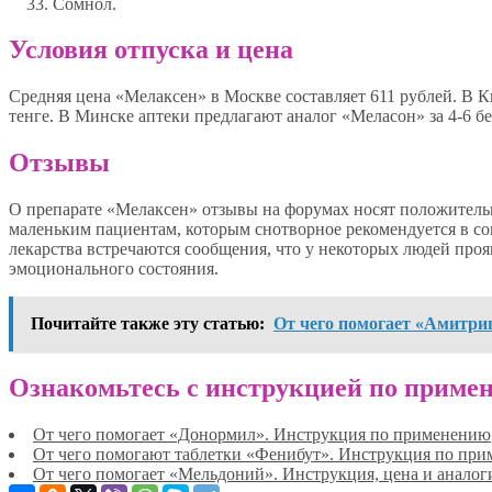
Сомнол.
Условия отпуска и цена
Средняя цена «Мелаксен» в Москве составляет 611 рублей. В Ки
тенге. В Минске аптеки предлагают аналог «Меласон» за 4-6 бел
Отзывы
О препарате «Мелаксен» отзывы на форумах носят положительн
маленьким пациентам, которым снотворное рекомендуется в с
лекарства встречаются сообщения, что у некоторых людей проя
эмоционального состояния.
Почитайте также эту статью:
От чего помогает «Амитри
Ознакомьтесь с инструкцией по примен
От чего помогает «Донормил». Инструкция по применению
От чего помогают таблетки «Фенибут». Инструкция по пр
От чего помогает «Мельдоний». Инструкция, цена и аналог