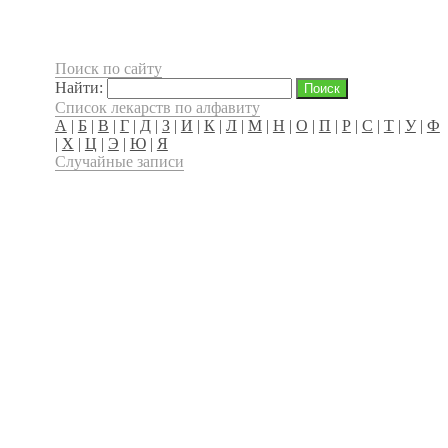
Поиск по сайту
Найти:
Список лекарств по алфавиту
А
|
Б
|
В
|
Г
|
Д
|
З
|
И
|
К
|
Л
|
М
|
Н
|
О
|
П
|
Р
|
С
|
Т
|
У
|
Ф
|
Х
|
Ц
|
Э
|
Ю
|
Я
Случайные записи