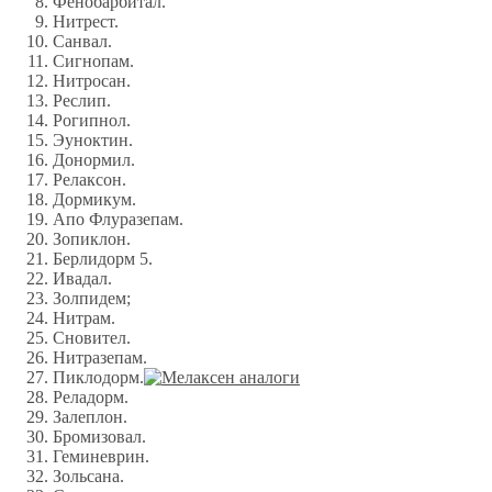
Фенобарбитал.
Нитрест.
Санвал.
Сигнопам.
Нитросан.
Реслип.
Рогипнол.
Эуноктин.
Донормил.
Релаксон.
Дормикум.
Апо Флуразепам.
Зопиклон.
Берлидорм 5.
Ивадал.
Золпидем;
Нитрам.
Сновител.
Нитразепам.
Пиклодорм.
Реладорм.
Залеплон.
Бромизовал.
Геминеврин.
Зольсана.