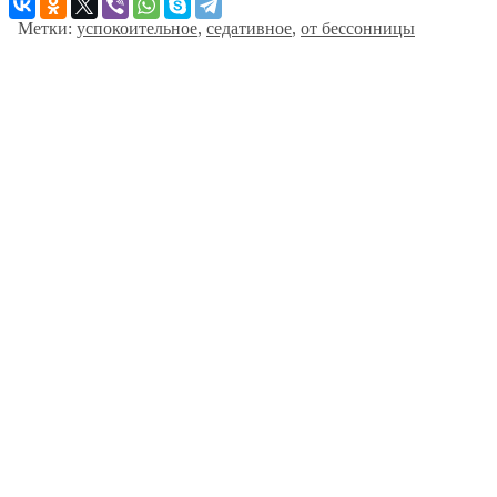
Метки:
успокоительное
,
седативное
,
от бессонницы