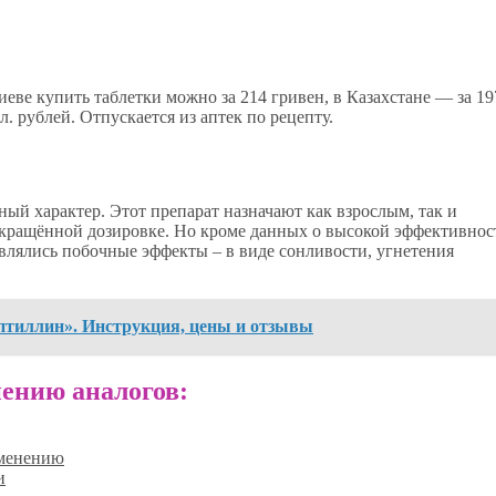
еве купить таблетки можно за 214 гривен, в Казахстане — за 19
. рублей. Отпускается из аптек по рецепту.
ый характер. Этот препарат назначают как взрослым, так и
окращённой дозировке. Но кроме данных о высокой эффективнос
влялись побочные эффекты – в виде сонливости, угнетения
птиллин». Инструкция, цены и отзывы
ению аналогов:
именению
и