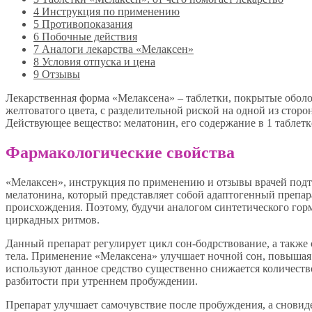
4
Инструкция по применению
5
Противопоказания
6
Побочные действия
7
Аналоги лекарства «Мелаксен»
8
Условия отпуска и цена
9
Отзывы
Лекарственная форма «Мелаксена» – таблетки, покрытые оболоч
желтоватого цвета, с разделительной риской на одной из сторон 
Действующее вещество: мелатонин, его содержание в 1 таблетке
Фармакологические свойства
«Мелаксен», инструкция по применению и отзывы врачей подт
мелатонина, который представляет собой адаптогенный препар
происхождения. Поэтому, будучи аналогом синтетического гор
циркадных ритмов.
Данный препарат регулирует цикл сон-бодрствование, а также
тела. Применение «Мелаксена» улучшает ночной сон, повышая е
используют данное средство существенно снижается количеств
разбитости при утреннем пробуждении.
Препарат улучшает самочувствие после пробуждения, а снови