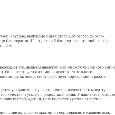
кой: круглые, выпуклые с двух сторон, от белого до бело-
(в блистерах по 12 шт., 1 или 2 блистера в картонной пачке).
 – 3 мг.
верждают это, является аналогом химического биогенного амин
ат. Он синтезируется из аминокислот растительного
мона эпифиза, лекарство способствует нормализации работы
 суточную двигательную активность и изменение температуры
го качество и ускоряя процесс засыпания. У пациентов, которы
о ночных пробуждений, не вызывается чувство вялости и
дения становятся более яркими и эмоционально насыщенными.