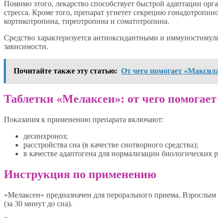
Помимо этого, лекарство способствует быстрой адаптации орг
стресса. Кроме того, препарат угнетет секрецию гонадотропин
кортикотропина, тиреотропина и соматотропина.
Средство характеризуется антиоксидантными и иммуностимул
зависимости.
Почитайте также эту статью:
От чего помогает «Максила
Таблетки «Мелаксен»: от чего помогает
Показания к применению препарата включают:
десинхроноз;
расстройства сна (в качестве снотворного средства);
в качестве адаптогена для нормализации биологических 
Инструкция по применению
«Мелаксен» предназначен для перорального приема. Взрослым п
(за 30 минут до сна).