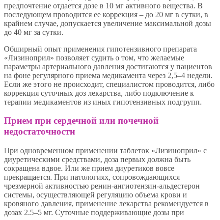
предпочтение отдается дозе в 10 мг активного вещества. В
последующем проводится ее коррекция – до 20 мг в сутки, в
крайнем случае, допускается увеличение максимальной дозы
до 40 мг за сутки.
Обширный опыт применения гипотензивного препарата
«Лизиноприл» позволяет судить о том, что желаемые
параметры артериального давления достигаются у пациентов
на фоне регулярного приема медикамента через 2,5–4 недели.
Если же этого не происходит, специалистом проводится, либо
коррекция суточных доз лекарства, либо подключение к
терапии медикаментов из иных гипотензивных подгрупп.
Прием при сердечной или почечной
недостаточности
При одновременном применении таблеток «Лизиноприл» с
диуретическими средствами, доза первых должна быть
сокращена вдвое. Или же прием диуретиков вовсе
прекращается. При патологиях, сопровождающихся
чрезмерной активностью ренин-ангиотензин-альдестерон
системы, осуществляющей регуляцию объема крови и
кровяного давления, применение лекарства рекомендуется в
дозах 2.5–5 мг. Суточные поддерживающие дозы при