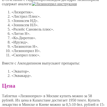
содержат аналоги:
«Лизоретик».
«Листрил Плюс».
«Зониксем НД».
«Зониксем НЛ».
«Рилейс Сановель плюс».
«Литэн Н».
«Ко-Диротон».
«Ирузид».
«Лизинотон Н».
«Лизиноприл Н».
«Скоприл плюс».
Вместе с Амлодипином выпускают препараты:
«Экватор».
«Эквакард».
Цена
Таблетки «Лизиноприл» в Москве купить можно за 58
рублей. Их цена в Казахстане достигает 1950 тенге. Купить
лекарство в Минске и Киеве можно за 0,5-10 бел. рублей и 15-