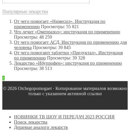
Популярные лекарства
От чего помогает «Нимесил». Инструкция по
применению
Просмотры: 55 821
Что лечит «Омепразол»: инструкция по применению
Просмотры: 48 259
От чего помогает АСД. Инструкция по применению для
человека
Просмотры: 39 845
От чего помогают таблетки «Предуктал». Инструкция
по применению
Просмотры: 39 328
Лекарство «Ибупрофен»: инструкция по применению
Просмотры: 38 513
↑
© 2026 Оtchegopomogaet · Копирование материалов возможно
только с указанием активной ссылки
НОВИНКИ ТВ ШОУ И ПЕРЕДАЧ 2023 РОССИЯ
Поиск лекарства
Дешевые аналоги лекарств