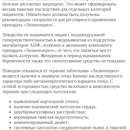
болезни абсолютно запрещено. Это может сформировать
весьма тяжелые последствия для отдельных категорий
пациентов. Обязательно должны быть получены
рекомендации специалиста для регулярного применения
препарата «Лизиноприл».
Лекарство не назначается лицам с индивидуальной
гиперчувствительностью к медикаментам из подгруппы
ингибиторов АПФ, особенно к активному компоненту
препарата «Лизинеоприл», от чего эти таблетки могут
вызвать аллергию. Женщинам в период вынашивания
беременности также это гипотензивное средство не показано.
Поводом отказаться от терапии таблетками «Лизиноприл»
является наличие в анамнезе отека Квинке наследственного
характера либо ангионевротического варианта отека. С
особой осторожностью средство включают в комплексную
терапию при следующих патологиях:
выявленный аортальный стеноз;
наличие ишемической патологии сердца;
цереброваскулярных расстройствах;
коронарная тяжелая недостаточность;
компенсированный диабет;
системные патологии соединительной ткани, в тяжелой