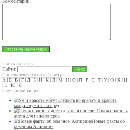
Комментарий
Поиск по сайту
Найти:
Список лекарств по алфавиту
А
|
Б
|
В
|
Г
|
Д
|
З
|
И
|
К
|
Л
|
М
|
Н
|
О
|
П
|
Р
|
С
|
Т
|
У
|
Ф
|
Х
|
Ц
|
Э
|
Ю
|
Я
Случайные записи
Ум и красота
могут служить во вред
Самая полезная
диета для пенсионеров
Новые факты об
обычном Аспирине