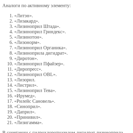
Аналоги по активному элементу:
«Литэн».
«Лизакард».
«Лизиноприл Штада».
«Лизиноприл Гриндекс».
«Лизинотон».
«Лизонорм».
«Лизиноприл Органика».
«Лизиноприла дигидрат».
«Диротон».
«Лизиноприл Пфайзер».
«Диропресс».
«Лизиноприл OBL».
«Лизорил.
«Листрил».
«Лизиноприл Тева».
«Ирумед».
«Рилейс Сановель».
«Синоприл».
«Даприл».
«Принивил».
«Лизигамма».
В сочетании с гидрохлоротиазидом дигидрат лизиноприла