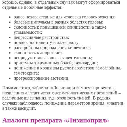
хорошо, однако, в отдельных случаях могут сформироваться
отдельные побочные эффекты:
ранее нехарактерные для человека головокружения;
болевые импульсы в разных областях головы;
склонность к повышенной сонливости, а также
утомляемости;
депрессивные расстройства;
позывы на тошноту и даже рвоту;
расстройства опорожнения кишечника;
склонность к анорексии;
непродуктивная кашлевая деятельность;
приступы загрудинных болей, тахикардии;
понижение в кровяном русле параметров гемоглобина,
гематокрита;
прогрессирование азотемии.
Помимо этого, таблетки «Лизиноприл» могут привести к
появлению аллергических дерматологических проявлений –
различные высыпания, зуд, отечность тканей. В редких
случаях наблюдалось понижение параметров зрения, миалгии,
а также васкулит.
Аналоги препарата «Лизиноприл»