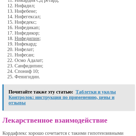
Никардия СД ретард;
Нифадил;
Нифебене;
Нифегексал;
Нифедекс;
Нифедикап;
Нифедикор;
Нифедипин
;
Нифекард;
Нифелат;
Нифесан;
Осмо Адалат;
Санфидипин;
Спониф 10;
Фенигидин.
Почитайте также эту статью:
Таблетки и уколы
Контролок: инструкция по применению, цены и
отзывы
Лекарственное взаимодействие
Кордафлекс хорошо сочетается с такими гипотензивными