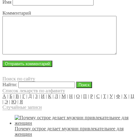
Имя
Комментарий
Поиск по сайту
Найти:
Список лекарств по алфавиту
А
|
Б
|
В
|
Г
|
Д
|
З
|
И
|
К
|
Л
|
М
|
Н
|
О
|
П
|
Р
|
С
|
Т
|
У
|
Ф
|
Х
|
Ц
|
Э
|
Ю
|
Я
Случайные записи
Почему острое делает мужчин привлекательнее для
женщин