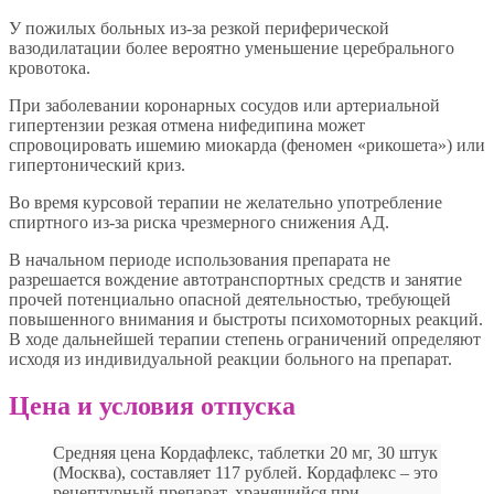
У пожилых больных из-за резкой периферической
вазодилатации более вероятно уменьшение церебрального
кровотока.
При заболевании коронарных сосудов или артериальной
гипертензии резкая отмена нифедипина может
спровоцировать ишемию миокарда (феномен «рикошета») или
гипертонический криз.
Во время курсовой терапии не желательно употребление
спиртного из-за риска чрезмерного снижения АД.
В начальном периоде использования препарата не
разрешается вождение автотранспортных средств и занятие
прочей потенциально опасной деятельностью, требующей
повышенного внимания и быстроты психомоторных реакций.
В ходе дальнейшей терапии степень ограничений определяют
исходя из индивидуальной реакции больного на препарат.
Цена и условия отпуска
Средняя цена Кордафлекс, таблетки 20 мг, 30 штук
(Москва), составляет 117 рублей. Кордафлекс – это
рецептурный препарат, хранящийся при