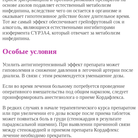
основе азолов подавляет естественный метаболизм
нифедипина, вследствие чего он остается в организме и
оказывает гипотензивное действие более длительное время.
Тот же самый эффект обеспечивает грейпфрутовый сок и
алкоголь, являющиеся естественными ингибиторами
изофермента CYP3A4, который отвечает за метаболизм
нифедипина.
Особые условия
Усилить антигипертензивный эффект препарата может
гиповолемия и снижение давления в легочной артерии после
диализа. В связи с этим рекомендуется уменьшение дозы.
Если во время лечения больному потребуется проведение
оперативного вмешательства под общим наркозом, следует
проинформировать анестезиолога о приеме Кордафлекса.
В редких случаях в начале терапевтического курса препаратом
или при увеличении его дозы вскоре после приема таблеток
может появиться боль в груди (стенокардия в результате
парадоксальной ишемии). При выявлении причинной связи
между стенокардией и приемом препарата Кордафлекс
лечение необходимо прекратить.