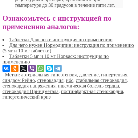
температуре до 30 градусов в течение пяти лет.
Ознакомьтесь с инструкцией по
применению аналогов:
Таблетки Дальнева: инструкция по применению
Для чего нужен Нормодипин: инструкция по применению
(5 мг и 10 мг таблетки)
Таблетки 5 мг и 10 мг Норваск: инструкция по
применению
Метки:
артериальная гипертензия
,
давление
,
гипертензия
,
синдром Рейно
,
стенокардия
,
ибс
,
стабильная стенокардия
,
стенокардия напряжения
,
ишемическая болезнь сердца
,
стенокардия Принцметала
,
постинфарктная стенокардия
,
гипертонический криз