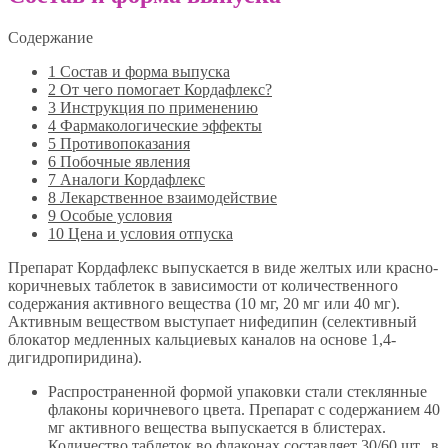
Содержание
1
Состав и форма выпуска
2
От чего помогает Кордафлекс?
3
Инструкция по применению
4
Фармакологические эффекты
5
Противопоказания
6
Побочные явления
7
Аналоги Кордафлекс
8
Лекарственное взаимодействие
9
Особые условия
10
Цена и условия отпуска
Препарат Кордафлекс выпускается в виде желтых или красно-
коричневых таблеток в зависимости от количественного
содержания активного вещества (10 мг, 20 мг или 40 мг).
Активным веществом выступает нифедипин (селективный
блокатор медленных кальциевых каналов на основе 1,4-
дигидропиридина).
Распространенной формой упаковки стали стеклянные
флаконы коричневого цвета. Препарат с содержанием 40
мг активного вещества выпускается в блистерах.
Количество таблеток во флаконах составляет 30/60 шт., в