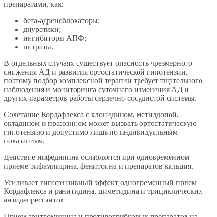
препаратами, как:
бета-адреноблокаторы;
диуретики;
ингибиторы АПФ;
нитраты.
В отдельных случаях существует опасность чрезмерного
снижения АД и развития ортостатической гипотензии,
поэтому подбор комплексной терапии требует тщательного
наблюдения и мониторинга суточного изменения АД и
других параметров работы сердечно-сосудистой системы.
Сочетание Кордафлекса с клонидином, метилдопой,
октадином и празозином может вызвать ортостатическую
гипотензию и допустимо лишь по индивидуальным
показаниям.
Действие нифедипина ослабляется при одновременном
приеме рифампицина, фенитоина и препаратов кальция.
Усиливает гипотензивный эффект одновременный прием
Кордафлекса и ранитидина, циметидина и трициклических
антидепрессантов.
Прием эритромицина и противогрибковых препаратов на