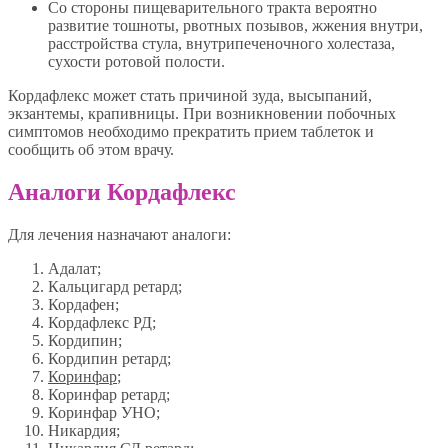
Со стороны пищеварительного тракта вероятно
развитие тошноты, рвотных позывов, жжения внутри,
расстройства стула, внутрипеченочного холестаза,
сухости ротовой полости.
Кордафлекс может стать причиной зуда, высыпаний,
экзантемы, крапивницы. При возникновении побочных
симптомов необходимо прекратить прием таблеток и
сообщить об этом врачу.
Аналоги Кордафлекс
Для лечения назначают аналоги:
Адалат;
Кальцигард ретард;
Кордафен;
Кордафлекс РД;
Кордипин;
Кордипин ретард;
Коринфар
;
Коринфар ретард;
Коринфар УНО;
Никардия;