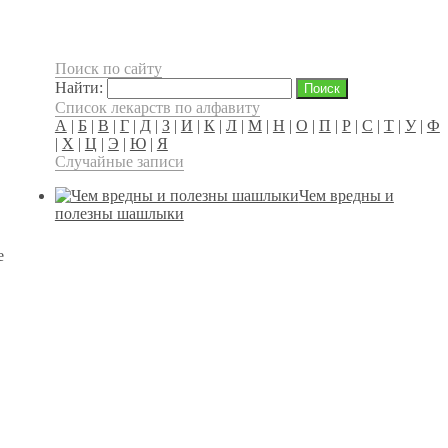
Поиск по сайту
Найти:
Список лекарств по алфавиту
А
|
Б
|
В
|
Г
|
Д
|
З
|
И
|
К
|
Л
|
М
|
Н
|
О
|
П
|
Р
|
С
|
Т
|
У
|
Ф
|
Х
|
Ц
|
Э
|
Ю
|
Я
Случайные записи
Чем вредны и
полезны шашлыки
е