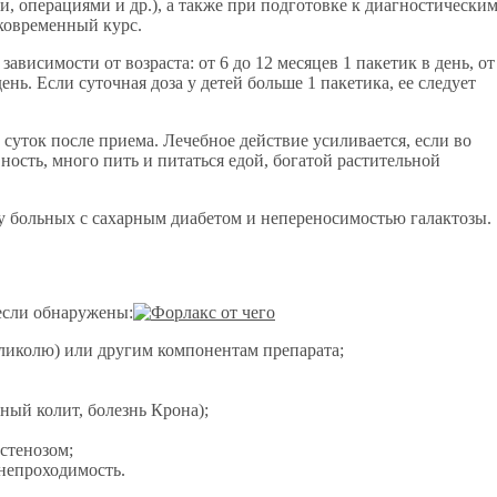
и, операциями и др.), а также при подготовке к диагностическим
ковременный курс.
ависимости от возраста: от 6 до 12 месяцев 1 пакетик в день, от
 день. Если суточная доза у детей больше 1 пакетика, ее следует
 суток после приема. Лечебное действие усиливается, если во
ость, много пить и питаться едой, богатой растительной
 у больных с сахарным диабетом и непереносимостью галактозы.
если обнаружены:
ликолю) или другим компонентам препарата;
ный колит, болезнь Крона);
стенозом;
непроходимость.