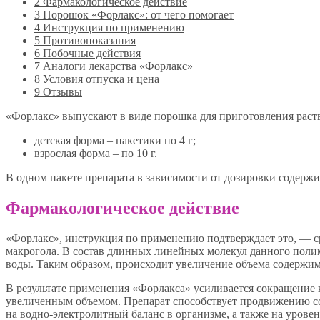
2
Фармакологическое действие
3
Порошок «Форлакс»: от чего помогает
4
Инструкция по применению
5
Противопоказания
6
Побочные действия
7
Аналоги лекарства «Форлакс»
8
Условия отпуска и цена
9
Отзывы
«Форлакс» выпускают в виде порошка для приготовления раств
детская форма – пакетики по 4 г;
взрослая форма – по 10 г.
В одном пакете препарата в зависимости от дозировки содержи
Фармакологическое действие
«Форлакс», инструкция по применению подтверждает это, — ср
макрогола. В состав длинных линейных молекул данного поли
воды. Таким образом, происходит увеличение объема содержи
В результате применения «Форлакса» усиливается сокращение 
увеличенным объемом. Препарат способствует продвижению со
на водно-электролитный баланс в организме, а также на уров