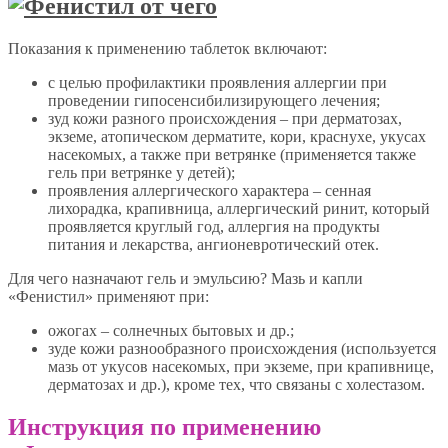
Показания к применению таблеток включают:
с целью профилактики проявления аллергии при
проведении гипосенсибилизирующего лечения;
зуд кожи разного происхождения – при дерматозах,
экземе, атопическом дерматите, кори, краснухе, укусах
насекомых, а также при ветрянке (применяется также
гель при ветрянке у детей);
проявления аллергического характера – сенная
лихорадка, крапивница, аллергический ринит, который
проявляется круглый год, аллергия на продукты
питания и лекарства, ангионевротический отек.
Для чего назначают гель и эмульсию? Мазь и капли
«Фенистил» применяют при:
ожогах – солнечных бытовых и др.;
зуде кожи разнообразного происхождения (используется
мазь от укусов насекомых, при экземе, при крапивнице,
дерматозах и др.), кроме тех, что связаны с холестазом.
Инструкция по применению