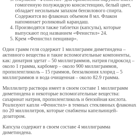
гомогенную полужидкую консистенцию, белый цвет,
обладает несильным запахом бензилового спирта.
Содержится во флаконах объемом 8 мл. Флакон
напоминает роликовый карандаш.
Производятся также таблетки (капсулы), которые
выпускают под названием «Фенистил» 24.
Крем «Фенистил пенцивир».
Один грамм геля содержит 1 миллиграмм диметиндена –
активного вещества и такие вспомогательные компоненты,
как: динатрия эдетат – 50 миллиграммов, натрия гидроксид –
около 1 грамма, карбомер – около 900 миллиграммов,
пропиленгликоль – 15 граммов, бензалкония хлорид – 5
миллиграммов и вода очищенная – около 82.9 грамма.
Миллилитр раствора имеет в своем составе 1 миллиграмм
диметиндена и некоторые вспомогательные вещества:
сахаринат натрия, пропиленгликоль и бензойная кислота.
Реализуют капли «Фенистил» в темных стеклянных флаконах
по 20 миллилитров, которые снабжены капельницей-
дозатором.
Капсула содержит в своем составе 4 миллиграмма
диметиндена.