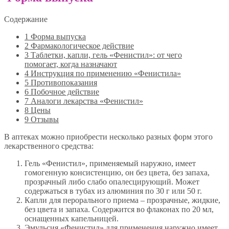
Содержание
1
Форма выпуска
2
Фармакологическое действие
3
Таблетки, капли, гель «Фенистил»: от чего
помогает, когда назначают
4
Инструкция по применению «Фенистила»
5
Противопоказания
6
Побочное действие
7
Аналоги лекарства «Фенистил»
8
Цены
9
Отзывы
В аптеках можно приобрести несколько разных форм этого
лекарственного средства:
Гель «Фенистил», применяемый наружно, имеет
гомогенную консистенцию, он без цвета, без запаха,
прозрачный либо слабо опалесцирующий. Может
содержаться в тубах из алюминия по 30 г или 50 г.
Капли для перорального приема – прозрачные, жидкие,
без цвета и запаха. Содержится во флаконах по 20 мл,
оснащенных капельницей.
Эмульсия «Фенистил» для применения наружно имеет