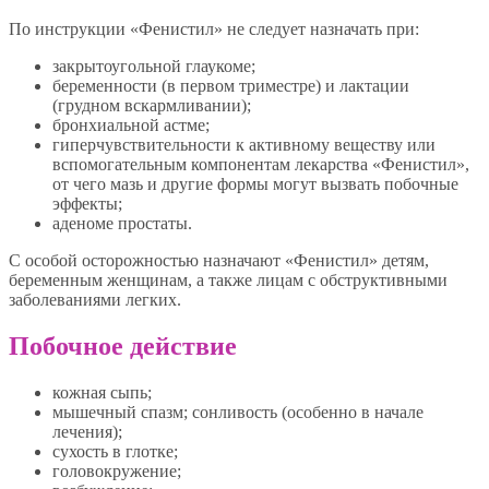
По инструкции «Фенистил» не следует назначать при:
закрытоугольной глаукоме;
беременности (в первом триместре) и лактации
(грудном вскармливании);
бронхиальной астме;
гиперчувствительности к активному веществу или
вспомогательным компонентам лекарства «Фенистил»,
от чего мазь и другие формы могут вызвать побочные
эффекты;
аденоме простаты.
С особой осторожностью назначают «Фенистил» детям,
беременным женщинам, а также лицам с обструктивными
заболеваниями легких.
Побочное действие
кожная сыпь;
мышечный спазм; сонливость (особенно в начале
лечения);
сухость в глотке;
головокружение;