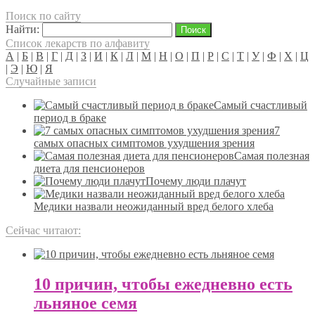
Поиск по сайту
Найти:
Список лекарств по алфавиту
А
|
Б
|
В
|
Г
|
Д
|
З
|
И
|
К
|
Л
|
М
|
Н
|
О
|
П
|
Р
|
С
|
Т
|
У
|
Ф
|
Х
|
Ц
|
Э
|
Ю
|
Я
Случайные записи
Самый счастливый
период в браке
7
самых опасных симптомов ухудшения зрения
Самая полезная
диета для пенсионеров
Почему люди плачут
Медики назвали неожиданный вред белого хлеба
Сейчас читают:
10 причин, чтобы ежедневно есть
льняное семя