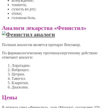
возбуждение;
тошнота;
сухость во рту;
отеки;
головная боль.
Аналоги лекарства «Фенистил»
Полным аналогом является препарат Вектавир.
По фармакологическому противоаллергенному действию
отмечают аналоги:
Лоратадин.
Виброцил.
Цетрин.
Тавегил.
Кларитин.
Диазолин.
Цены
В аптеках цена «Фенистил», гель (Москва), составляет 370