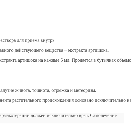
аствора для приема внутрь.
авного действующего вещества – экстракта артишока.
стракта артишока на каждые 5 мл. Продается в бутылках объем
вздутие живота, тошнота, отрыжка и метеоризм.
онента растительного происхождения основано исключительно н
армакотерапии должен исключительно врач. Самолечение