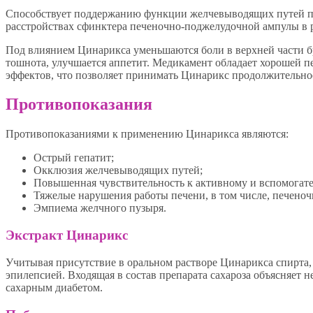
Способствует поддержанию функции желчевыводящих путей п
расстройствах сфинктера печеночно-поджелудочной ампулы в р
Под влиянием Цинарикса уменьшаются боли в верхней части бр
тошнота, улучшается аппетит. Медикамент обладает хорошей 
эффектов, что позволяет принимать Цинарикс продолжительно
Противопоказания
Противопоказаниями к применению Цинарикса являются:
Острый гепатит;
Окклюзия желчевыводящих путей;
Повышенная чувствительность к активному и вспомогат
Тяжелые нарушения работы печени, в том числе, печеноч
Эмпиема желчного пузыря.
Экстракт Цинарикс
Учитывая присутствие в оральном растворе Цинарикса спирта, с
эпилепсией. Входящая в состав препарата сахароза объясняет
сахарным диабетом.