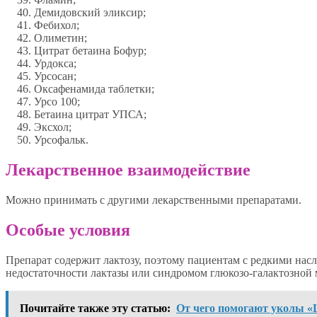
Демидовский эликсир;
Фебихол;
Олиметин;
Цитрат бетаина Бофур;
Урдокса;
Урсосан;
Оксафенамида таблетки;
Урсо 100;
Бетаина цитрат УПСА;
Эксхол;
Урсофальк.
Лекарственное взаимодействие
Можно принимать с другими лекарственными препаратами.
Особые условия
Препарат содержит лактозу, поэтому пациентам с редкими на
недостаточности лактазы или синдромом глюкозо-галактозной 
Почитайте также эту статью:
От чего помогают уколы «