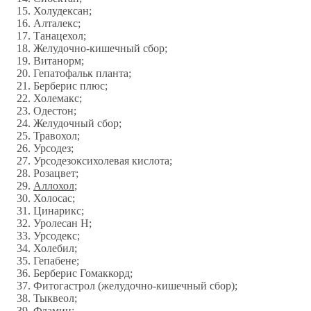
Холудексан;
Алталекс;
Танацехол;
Желудочно-кишечный сбор;
Витанорм;
Гепатофальк планта;
Берберис плюс;
Холемакс;
Одестон;
Желудочный сбор;
Травохол;
Урсодез;
Урсодезоксихолевая кислота;
Розацвет;
Аллохол
;
Холосас;
Цинарикс;
Уролесан Н;
Урсодекс;
Холебил;
Гепабене;
Берберис Гомаккорд;
Фитогастрол (желудочно-кишечный сбор);
Тыквеол;
Фламин;