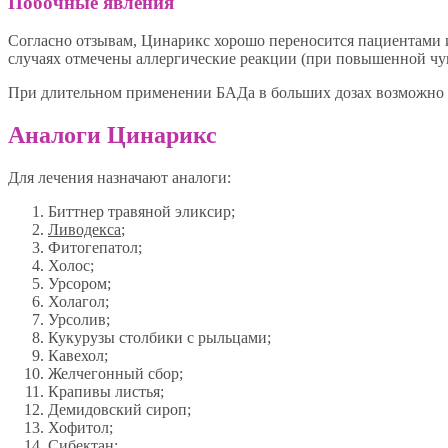
Побочные явления
Согласно отзывам, Цинарикс хорошо переносится пациентами 
случаях отмечены аллергические реакции (при повышенной чу
При длительном применении БАДа в больших дозах возможно 
Аналоги Цинарикс
Для лечения назначают аналоги:
Биттнер травяной эликсир;
Ливодекса
;
Фитогепатол;
Холос;
Урсором;
Холагол;
Урсолив;
Кукурузы столбики с рыльцами;
Кавехол;
Желчегонный сбор;
Крапивы листья;
Демидовский сироп;
Хофитол;
Сибектан;