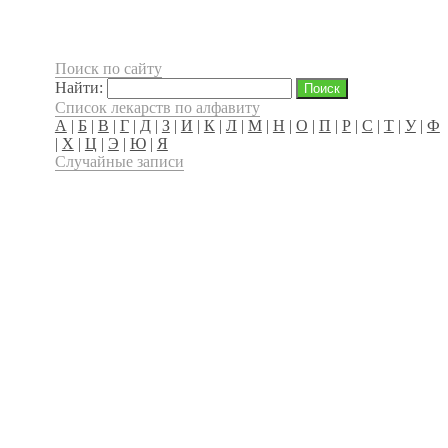
Поиск по сайту
Найти:
Список лекарств по алфавиту
А
|
Б
|
В
|
Г
|
Д
|
З
|
И
|
К
|
Л
|
М
|
Н
|
О
|
П
|
Р
|
С
|
Т
|
У
|
Ф
|
Х
|
Ц
|
Э
|
Ю
|
Я
Случайные записи