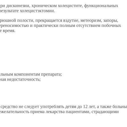
ри дискинезии, хроническом холецистите, функциональных
езультате холецистэктомии.
юшной полости, прекращается вздутие, метеоризм, запоры,
переносимостью и практически полным отсутствием побочных
е время.
ельным компонентам препарата;
ная недостаточность;
редство не следует употреблять детям до 12 лет, а также больн
 нежелательность приема лекарства пациентами, страдающими