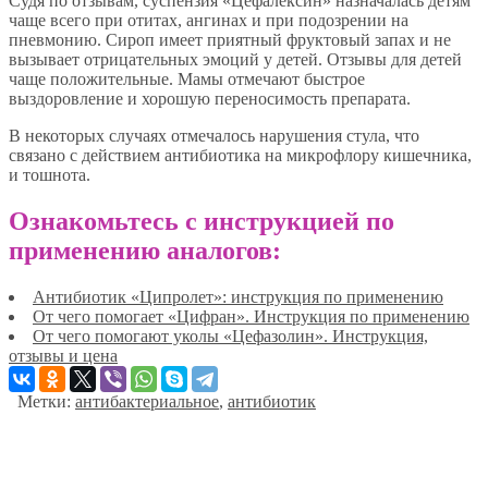
Судя по отзывам, суспензия «Цефалексин» назначалась детям
чаще всего при отитах, ангинах и при подозрении на
пневмонию. Сироп имеет приятный фруктовый запах и не
вызывает отрицательных эмоций у детей. Отзывы для детей
чаще положительные. Мамы отмечают быстрое
выздоровление и хорошую переносимость препарата.
В некоторых случаях отмечалось нарушения стула, что
связано с действием антибиотика на микрофлору кишечника,
и тошнота.
Ознакомьтесь с инструкцией по
применению аналогов:
Антибиотик «Ципролет»: инструкция по применению
От чего помогает «Цифран». Инструкция по применению
От чего помогают уколы «Цефазолин». Инструкция,
отзывы и цена
Метки:
антибактериальное
,
антибиотик