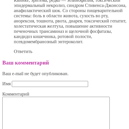
Квинке, эритема, редко — эозинофилия, токсический
эпидермальный некролиз, синдром Стивенса-Джонсона,
анафилактический шок. Со стороны пищеварительной
системы: боль в области живота, сухость во рту,
анорексия, тошнота, рвота, диарея, токсический гепатит,
холестатическая желтуха, повышение активности
печеночных трансаминаз и щелочной фосфатазы,
кандидоз кишечника, ротовой полости,
псевдомембранозный энтероколит.
Ответить
Ваш комментарий
Ваш e-mail не будет опубликован.
Имя
Комментарий