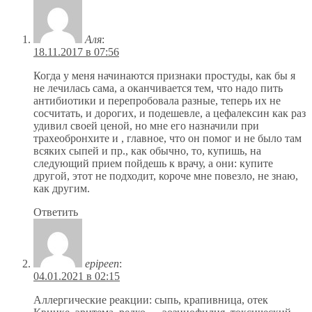
Аля
:
18.11.2017 в 07:56
Когда у меня начинаются признаки простуды, как бы я
не лечилась сама, а оканчивается тем, что надо пить
антибиотики и перепробовала разные, теперь их не
сосчитать, и дорогих, и подешевле, а цефалексин как раз
удивил своей ценой, но мне его назначили при
трахеобронхите и , главное, что он помог и не было там
всяких сыпей и пр., как обычно, то, купишь, на
следующий прием пойдешь к врачу, а они: купите
другой, этот не подходит, короче мне повезло, не знаю,
как другим.
Ответить
epipeen
:
04.01.2021 в 02:15
Аллергические реакции: сыпь, крапивница, отек