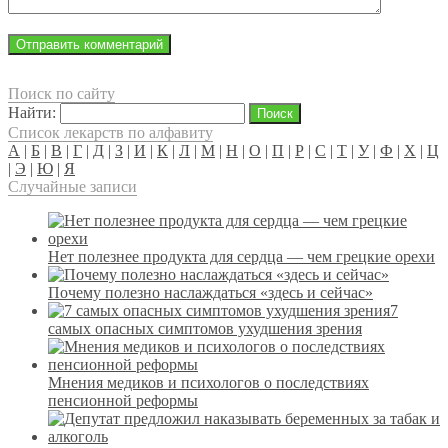
Поиск по сайту
Найти:
Список лекарств по алфавиту
А
|
Б
|
В
|
Г
|
Д
|
З
|
И
|
К
|
Л
|
М
|
Н
|
О
|
П
|
Р
|
С
|
Т
|
У
|
Ф
|
Х
|
Ц
|
Э
|
Ю
|
Я
Случайные записи
Нет полезнее продукта для сердца — чем грецкие орехи
Почему полезно наслаждаться «здесь и сейчас»
7
самых опасных симптомов ухудшения зрения
Мнения медиков и психологов о последствиях
пенсионной реформы