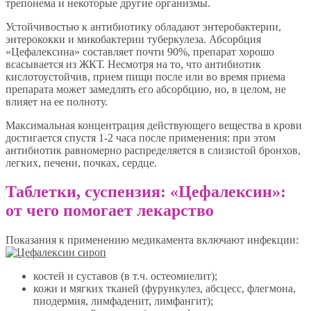
трепонема и некоторые другие организмы.
Устойчивостью к антибиотику обладают энтеробактерии,
энтерококки и микобактерии туберкулеза. Абсорбция
«Цефалексина» составляет почти 90%, препарат хорошо
всасывается из ЖКТ. Несмотря на то, что антибиотик
кислотоустойчив, прием пищи после или во время приема
препарата может замедлять его абсорбцию, но, в целом, не
влияет на ее полноту.
Максимальная концентрация действующего вещества в крови
достигается спустя 1-2 часа после применения: при этом
антибиотик равномерно распределяется в слизистой бронхов,
легких, печени, почках, сердце.
Таблетки, суспензия: «Цефалексин»:
от чего помогает лекарство
Показания к применению медикамента включают инфекции:
костей и суставов (в т.ч. остеомиелит);
кожи и мягких тканей (фурункулез, абсцесс, флегмона,
пиодермия, лимфаденит, лимфангит);