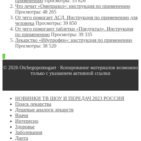
применению
Просмотры: 55 826
Что лечит «Омепразол»: инструкция по применению
Просмотры: 48 265
От чего помогает АСД. Инструкция по применению для
человека
Просмотры: 39 850
От чего помогают таблетки «Предуктал». Инструкция
по применению
Просмотры: 39 335
Лекарство «Ибупрофен»: инструкция по применению
Просмотры: 38 520
↑
© 2026 Оtchegopomogaet · Копирование материалов возможно
только с указанием активной ссылки
НОВИНКИ ТВ ШОУ И ПЕРЕДАЧ 2023 РОССИЯ
Поиск лекарства
Дешевые аналоги лекарств
Врачи
Интересно
Здоровье
Заболевания
Диета