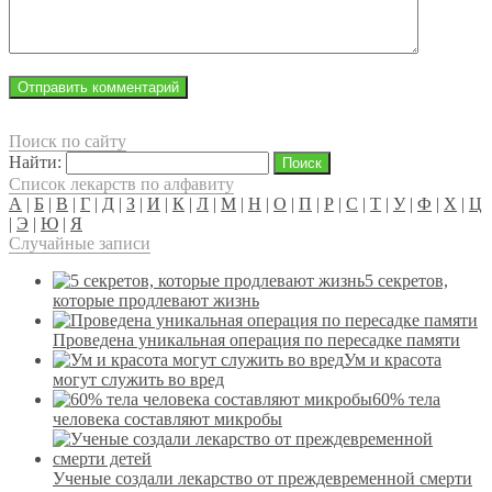
Поиск по сайту
Найти:
Список лекарств по алфавиту
А
|
Б
|
В
|
Г
|
Д
|
З
|
И
|
К
|
Л
|
М
|
Н
|
О
|
П
|
Р
|
С
|
Т
|
У
|
Ф
|
Х
|
Ц
|
Э
|
Ю
|
Я
Случайные записи
5 секретов,
которые продлевают жизнь
Проведена уникальная операция по пересадке памяти
Ум и красота
могут служить во вред
60% тела
человека составляют микробы
Ученые создали лекарство от преждевременной смерти