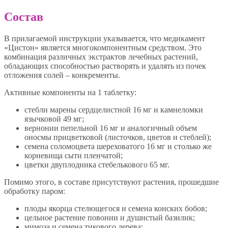
Состав
В прилагаемой инструкции указывается, что медикамент
«Цистон» является многокомпонентным средством. Это
комбинация различных экстрактов лечебных растений,
обладающих способностью растворять и удалять из почек
отложения солей – конкременты.
Активные компоненты на 1 таблетку:
стебли марены сердцелистной 16 мг и камнеломки
язычковой 49 мг;
вернонии пепельной 16 мг и аналогичный объем
оносмы прицветковой (листочков, цветов и стеблей);
семена соломоцвета шереховатого 16 мг и столько же
корневища сыти пленчатой;
цветки двуплодника стебелькового 65 мг.
Помимо этого, в составе присутствуют растения, прошедшие
обработку паром:
плоды якорца стелющегося и семена конских бобов;
цельное растение повонии и душистый базилик;
мимоза и семена тикового дерева;