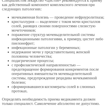
Специалистом лекарство «Цистон» рекомендуется к приему
как действенный компонент комплексного лечения при
следующих патологиях:
мочекаменная болезнь — проведение нефроуролитиаза;
кристаллурия — выделение с током мочи кристаллов
солей, ранящих своими поверхностями слизистую
мочеточников;
поражение структур мочевыделительной системы
инфекционными патологиями, к примеру, цистит либо
пиелонефрит;
инфекционные патологии у беременных;
недержание мочи у представительниц женской
половины человечества;
подагрические процессы;
с профилактической направленностью —
предотвращение формирования конкрементов после
оперативных вмешательств мочевыделительной
системы, предупреждение рецидива мочекаменной
болезни;
сформировавшиеся когломераты солей в слюнных
протоках.
Определять необходимость приема медикамента должен
только специалист. Самолечение абсолютно не допустимо.