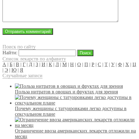
Поиск по сайту
Найти:
Список лекарств по алфавиту
А
|
Б
|
В
|
Г
|
Д
|
З
|
И
|
К
|
Л
|
М
|
Н
|
О
|
П
|
Р
|
С
|
Т
|
У
|
Ф
|
Х
|
Ц
|
Э
|
Ю
|
Я
Случайные записи
Польза нитратов в овощах и фруктах для зрения
Почему женщины с татуировками легко доступны в
сексуальном плане
Ограничение ввоза американских лекарств отложили на
месяц