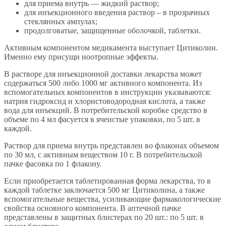
для приема внутрь — жидкий раствор;
для инъекционного введения раствор – в прозрачных
стеклянных ампулах;
продолговатые, защищенные оболочкой, таблетки.
Активным компонентом медикамента выступает Цитиколин.
Именно ему присущи ноотропные эффекты.
В растворе для инъекционной доставки лекарства может
содержаться 500 либо 1000 мг активного компонента. Из
вспомогательных компонентов в инструкции указываются:
натрия гидроксид и хлористоводородная кислота, а также
вода для инъекций. В потребительской коробке средство в
объеме по 4 мл фасуется в ячеистые упаковки, по 5 шт. в
каждой.
Раствор для приема внутрь представлен во флаконах объемом
по 30 мл, с активным веществом 10 г. В потребительской
пачке фасовка по 1 флакону.
Если приобретается таблетированная форма лекарства, то в
каждой таблетке заключается 500 мг Цитиколина, а также
вспомогательные вещества, усиливающие фармакологические
свойства основного компонента. В аптечной пачке
представлены в защитных блистерах по 20 шт.: по 5 шт. в