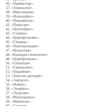
«Прамистар».
«Аминалон».
«Мексиприм».
«Нооклерин».
«Пикамилон».
«Пикогам».
«Ноотобрил».
«Стамин».
«Церебролизин».
«Глеацер».
«Пантокальцин».
«Нооцетам».
«Кальция гопантенат».
«Церебролизат».
«Гопантам».
«Глиатилин».
«Пирабене».
«Тенотен детский».
«Ампассе».
«Нобен».
«Энербол».
«Луцетам».
«Фенотропил».
«Минисем».
«Глицин».