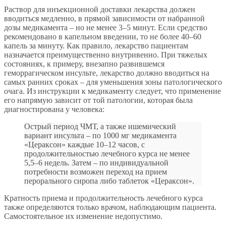
Раствор для инъекционной доставки лекарства должен
вводиться медленно, в прямой зависимости от набранной
дозы медикамента – но не менее 3–5 минут. Если средство
рекомендовано в капельном введении, то не более 40–60
капель за минуту. Как правило, лекарство пациентам
назначается преимущественно внутривенно. При тяжелых
состояниях, к примеру, внезапно развившемся
геморрагическом инсульте, лекарство должно вводиться на
самых ранних сроках – для уменьшения зоны патологического
очага. Из инструкции к медикаменту следует, что применение
его напрямую зависит от той патологии, которая была
диагностирована у человека:
Острый период ЧМТ, а также ишемический
вариант инсульта – по 1000 мг медикамента
«Цераксон» каждые 10–12 часов, с
продолжительностью лечебного курса не менее
5,5–6 недель. Затем – по индивидуальной
потребности возможен переход на прием
перорального сиропа либо таблеток «Цераксон».
Кратность приема и продолжительность лечебного курса
также определяются только врачом, наблюдающим пациента.
Самостоятельное их изменение недопустимо.