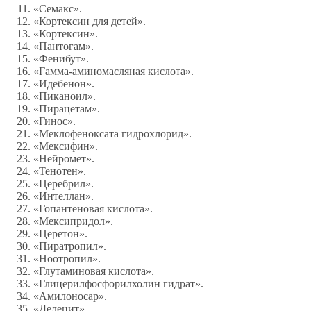
«Семакс».
«Кортексин для детей».
«Кортексин».
«Пантогам».
«Фенибут».
«Гамма-аминомасляная кислота».
«Идебенон».
«Пиканоил».
«Пирацетам».
«Гинос».
«Меклофеноксата гидрохлорид».
«Мексифин».
«Нейромет».
«Тенотен».
«Церебрил».
«Интеллан».
«Гопантеновая кислота».
«Мексипридол».
«Церетон».
«Пиратропил».
«Ноотропил».
«Глутаминовая кислота».
«Глицерилфосфорилхолин гидрат».
«Амилоносар».
«Делецит».