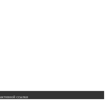
 активной ссылки