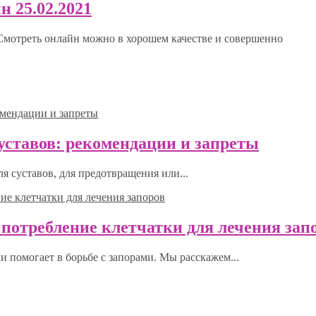
н 25.02.2021
 Смотреть онлайн можно в хорошем качестве и совершенно
уставов: рекомендации и запреты
 суставов, для предотвращения или...
 потребление клетчатки для лечения зап
и помогает в борьбе с запорами. Мы расскажем...