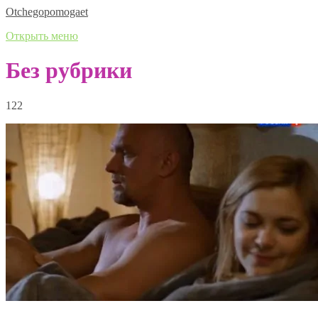
Оtchegopomogaet
Открыть меню
Без рубрики
122