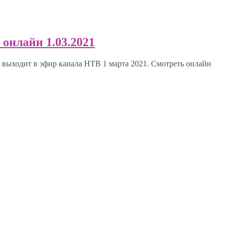
 онлайн 1.03.2021
е выходит в эфир канала НТВ 1 марта 2021. Смотреть онлайн