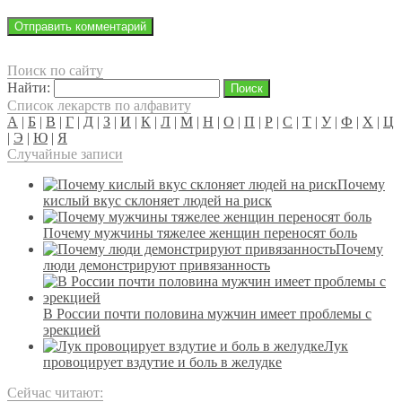
Поиск по сайту
Найти:
Список лекарств по алфавиту
А
|
Б
|
В
|
Г
|
Д
|
З
|
И
|
К
|
Л
|
М
|
Н
|
О
|
П
|
Р
|
С
|
Т
|
У
|
Ф
|
Х
|
Ц
|
Э
|
Ю
|
Я
Случайные записи
Почему
кислый вкус склоняет людей на риск
Почему мужчины тяжелее женщин переносят боль
Почему
люди демонстрируют привязанность
В России почти половина мужчин имеет проблемы с
эрекцией
Лук
провоцирует вздутие и боль в желудке
Сейчас читают: