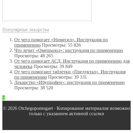
Популярные лекарства
От чего помогает «Нимесил». Инструкция по
применению
Просмотры: 55 826
Что лечит «Омепразол»: инструкция по применению
Просмотры: 48 265
От чего помогает АСД. Инструкция по применению для
человека
Просмотры: 39 849
От чего помогают таблетки «Предуктал». Инструкция
по применению
Просмотры: 39 331
Лекарство «Ибупрофен»: инструкция по применению
Просмотры: 38 520
↑
© 2026 Оtchegopomogaet · Копирование материалов возможно
только с указанием активной ссылки