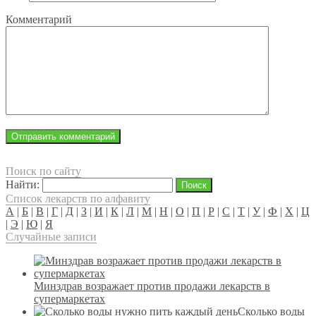
Комментарий
Поиск по сайту
Найти:
Список лекарств по алфавиту
А
|
Б
|
В
|
Г
|
Д
|
З
|
И
|
К
|
Л
|
М
|
Н
|
О
|
П
|
Р
|
С
|
Т
|
У
|
Ф
|
Х
|
Ц
|
Э
|
Ю
|
Я
Случайные записи
Минздрав возражает против продажи лекарств в
супермаркетах
Сколько воды