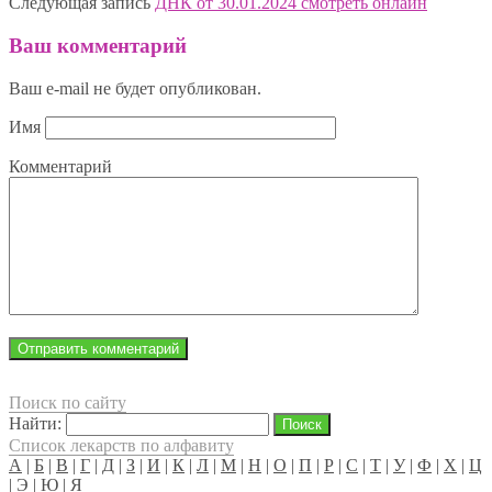
Следующая запись
ДНК от 30.01.2024 смотреть онлайн
Ваш комментарий
Ваш e-mail не будет опубликован.
Имя
Комментарий
Поиск по сайту
Найти:
Список лекарств по алфавиту
А
|
Б
|
В
|
Г
|
Д
|
З
|
И
|
К
|
Л
|
М
|
Н
|
О
|
П
|
Р
|
С
|
Т
|
У
|
Ф
|
Х
|
Ц
|
Э
|
Ю
|
Я