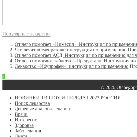
Популярные лекарства
От чего помогает «Нимесил». Инструкция по применен
Что лечит «Омепразол»: инструкция по применению
Про
От чего помогает АСД. Инструкция по применению для 
От чего помогают таблетки «Предуктал». Инструкция п
Лекарство «Ибупрофен»: инструкция по применению
Про
↑
© 2026 Оtchegop
НОВИНКИ ТВ ШОУ И ПЕРЕДАЧ 2023 РОССИЯ
Поиск лекарства
Дешевые аналоги лекарств
Врачи
Интересно
Здоровье
Заболевания
Диета