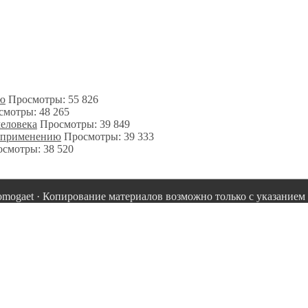
ию
Просмотры: 55 826
смотры: 48 265
человека
Просмотры: 39 849
о применению
Просмотры: 39 333
смотры: 38 520
omogaet · Копирование материалов возможно только с указанием