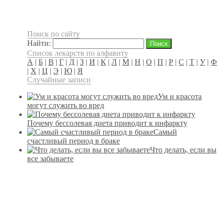
Поиск по сайту
Найти:
Список лекарств по алфавиту
А
|
Б
|
В
|
Г
|
Д
|
З
|
И
|
К
|
Л
|
М
|
Н
|
О
|
П
|
Р
|
С
|
Т
|
У
|
Ф
|
Х
|
Ц
|
Э
|
Ю
|
Я
Случайные записи
Ум и красота
могут служить во вред
Почему бессолевая диета приводит к инфаркту
Самый
счастливый период в браке
Что делать, если вы
все забываете