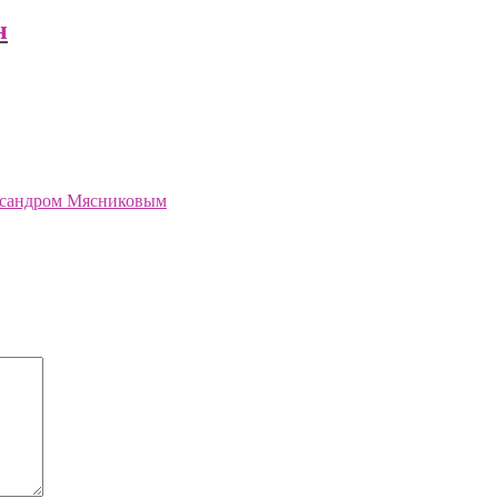
н
сандром Мясниковым